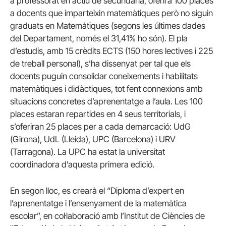
a professorat en actiu de secundària, oferirà 100 places
a docents que imparteixin matemàtiques però no siguin
graduats en Matemàtiques (segons les últimes dades
del Departament, només el 31,41% ho són). El pla
d’estudis, amb 15 crèdits ECTS (150 hores lectives i 225
de treball personal), s’ha dissenyat per tal que els
docents puguin consolidar coneixements i habilitats
matemàtiques i didàctiques, tot fent connexions amb
situacions concretes d’aprenentatge a l’aula. Les 100
places estaran repartides en 4 seus territorials, i
s’oferiran 25 places per a cada demarcació: UdG
(Girona), UdL (Lleida), UPC (Barcelona) i URV
(Tarragona). La UPC ha estat la universitat
coordinadora d’aquesta primera edició.
En segon lloc, es crearà el “Diploma d’expert en
l’aprenentatge i l’ensenyament de la matemàtica
escolar”, en col·laboració amb l’Institut de Ciències de