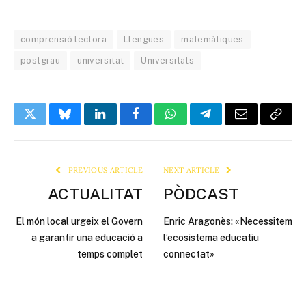
comprensió lectora
Llengües
matemàtiques
postgrau
universitat
Universitats
Twitter
Bluesky
LinkedIn
Facebook
WhatsApp
Telegram
Email
Copy
Link
PREVIOUS ARTICLE
NEXT ARTICLE
ACTUALITAT
PÒDCAST
El món local urgeix el Govern
Enric Aragonès: «Necessitem
a garantir una educació a
l’ecosistema educatiu
temps complet
connectat»