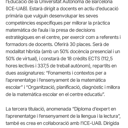
l’Educació de la Universitat Autònoma de Barcelona
(ICE-UAB). Estarà dirigit a docents en actiu d’educació
primària que vulguin desenvolupar les seves
competències específiques per millorar la pràctica
matemàtica de l’aula i la presa de decisions
estratègiques en el centre, per exercir com a referents i
formadors de docents. Oferirà 30 places. Serà de
modalitat híbrida (amb un 50% docència presencial i un
50% de virtual), i constarà de 18 crèdits ECTS (112,5
hores lectives i 337,5 de treball autònom), repartits en
dues assignatures: “Fonaments i contextos per a
l’aprenentatge i l’ensenyament de la matemàtica
escolar” i “Organització, planificació, diagnòstic i millora
de la matemàtica escolar en el centre educatiu”.
La tercera titulació, anomenada “Diploma d’expert en
l’aprenentatge i l’ensenyament de la llengua i la lectura”,
també es crea en col·laboració amb l’ICE-UAB. Dirigida