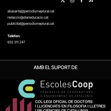
X
Instagram
Facebook
RSS
(Twitter)
abasanta@periodismeplural.cat
redaccio@diarieducacio.cat
publicitat@periodismeplural.cat
Telèfon:
932 311 247
AMB EL SUPORT DE