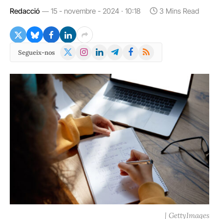
Redacció
15 - novembre - 2024 · 10:18
3 Mins Read
X
Instagram
LinkedIn
Telegram
Facebook
RSS
Segueix-nos
(Twitter)
| GettyImages