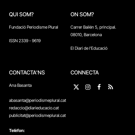
QUI SOM?
ON SOM?
Fundació Periodisme Plural
Carrer Bailén 5, principal.
08010, Barcelona
ISSN 2339 - 9619
El Diari de l'Educació
CONTACTA'NS
CONNECTA
Ana Basanta
X
Instagram
Facebook
RSS
(Twitter)
abasanta@periodismeplural.cat
redaccio@diarieducacio.cat
publicitat@periodismeplural.cat
Telèfon: