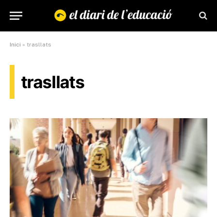
Inici
»
trasllats
trasllats