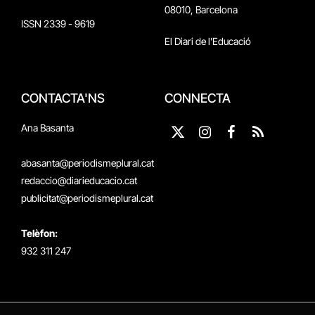
08010, Barcelona
ISSN 2339 - 9619
El Diari de l'Educació
CONTACTA'NS
CONNECTA
Ana Basanta
X
Instagram
Facebook
RSS
(Twitter)
abasanta@periodismeplural.cat
redaccio@diarieducacio.cat
publicitat@periodismeplural.cat
Telèfon:
932 311 247