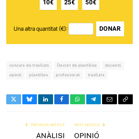
10€
25€
50€
DONAR
Una altra quantitat (€):
concurs de trasllats
Decret de plantilles
docents
opinió
plantilles
professorat
trasllats
Twitter
Bluesky
LinkedIn
Facebook
WhatsApp
Telegram
Email
Copy
Link
PREVIOUS ARTICLE
NEXT ARTICLE
ANÀLISI
OPINIÓ