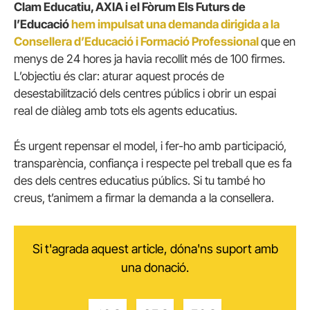
Clam Educatiu, AXIA i el Fòrum Els Futurs de
l’Educació
hem impulsat una demanda dirigida a la
Consellera d’Educació i Formació Professional
que en
menys de 24 hores ja havia recollit més de 100 firmes.
L’objectiu és clar: aturar aquest procés de
desestabilització dels centres públics i obrir un espai
real de diàleg amb tots els agents educatius.
És urgent repensar el model, i fer-ho amb participació,
transparència, confiança i respecte pel treball que es fa
des dels centres educatius públics. Si tu també ho
creus, t’animem a firmar la demanda a la consellera.
Si t'agrada aquest article, dóna'ns suport amb
una donació.