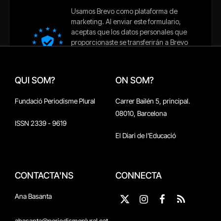
QUI SOM?
ON SOM?
Fundació Periodisme Plural
Carrer Bailén 5, principal.
08010, Barcelona
ISSN 2339 - 9619
El Diari de l'Educació
CONTACTA'NS
CONNECTA
Ana Basanta
X
Instagram
Facebook
RSS
(Twitter)
abasanta@periodismeplural.cat