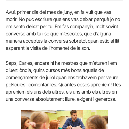
Avui, primer dia del mes de juny, en fa vuit que vas
morir. No puc escriure que ens vas deixar perquè jo no
em sento deixat per tu. Em fas companyia, molt sovint
converso amb tu i sé que m’escoltes, que d’alguna
manera acceptes la conversa sobretot quan estic al llit
esperant la visita de l’homenet de la son.
Saps, Carles, encara hi ha mestres que m’aturen i em
diuen: òndia, quins cursos més bons aquells de
començaments de juliol quan ens trobàvem per veure
pel·lícules i comentar-les. Quantes coses apreníem! I les
apreníem els uns dels altres, els uns amb els altres en
una conversa absolutament lliure, exigent i generosa.