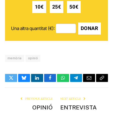
10€
25€
50€
DONAR
Una altra quantitat (€):
memòria
opinió
Twitter
Bluesky
LinkedIn
Facebook
WhatsApp
Telegram
Email
Copy
Link
PREVIOUS ARTICLE
NEXT ARTICLE
OPINIÓ
ENTREVISTA