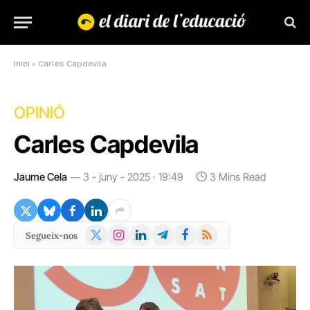
Inici
»
Carles Capdevila
OPINIÓ
Carles Capdevila
Jaume Cela
3 - juny - 2025 · 19:49
3 Mins Read
X
Instagram
LinkedIn
Telegram
Facebook
RSS
Segueix-nos
(Twitter)