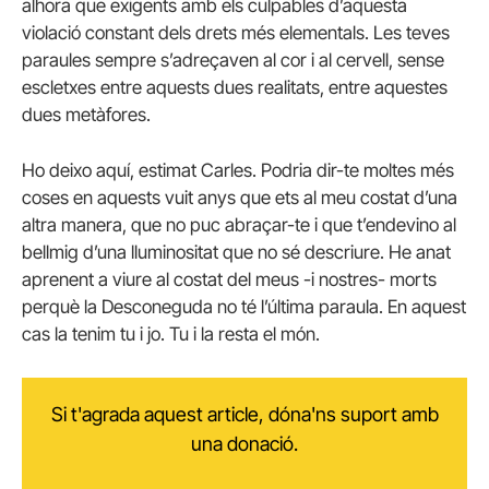
alhora que exigents amb els culpables d’aquesta
violació constant dels drets més elementals. Les teves
paraules sempre s’adreçaven al cor i al cervell, sense
escletxes entre aquests dues realitats, entre aquestes
dues metàfores.
Ho deixo aquí, estimat Carles. Podria dir-te moltes més
coses en aquests vuit anys que ets al meu costat d’una
altra manera, que no puc abraçar-te i que t’endevino al
bellmig d’una lluminositat que no sé descriure. He anat
aprenent a viure al costat del meus -i nostres- morts
perquè la Desconeguda no té l’última paraula. En aquest
cas la tenim tu i jo. Tu i la resta el món.
Si t'agrada aquest article, dóna'ns suport amb
una donació.