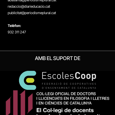
redaccio@diarieducacio.cat
publicitat@periodismeplural.cat
Telèfon:
932 311 247
AMB EL SUPORT DE