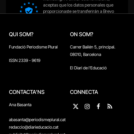
QUI SOM?
ON SOM?
Fundació Periodisme Plural
Carrer Bailén 5, principal.
08010, Barcelona
ISSN 2339 - 9619
El Diari de l'Educació
CONTACTA'NS
CONNECTA
Ana Basanta
X
Instagram
Facebook
RSS
(Twitter)
abasanta@periodismeplural.cat
redaccio@diarieducacio.cat