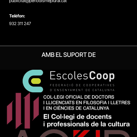
publicitat@periodismeplural.cat
Telèfon:
932 311 247
AMB EL SUPORT DE