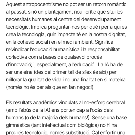
Aquest antropocentrisme no pot ser un retorn romàntic
al passat, sinó un plantejament nou i crític que situï les
necessitats humanes al centre del desenvolupament
tecnològic. Implica preguntar-nos per què i per a qui es
crea la tecnologia, quin impacte té en la nostra dignitat,
en la cohesió social i en el medi ambient. Significa
reivindicar l’educació humanística i la responsabilitat
col·lectiva com a bases de qualsevol procés
d’innovació; i, especialment, a l’educació. La IA ha de
ser una eina (des del primer tall de sílex és així) per
millorar la qualitat de vida i no una finalitat en si mateixa
(només ho és per als que en fan negoci).
Els resultats acadèmics vinculats al no-esforç cerebral
(amb l’abús de la IA) ens porten cap a l’ocàs dels
humans (o de la majoria dels humans!). Sense una base
gimnàstica (tant intel·lectual com biològica) no hi ha
progrés tecnològic, només substitució. Cal enfortir una