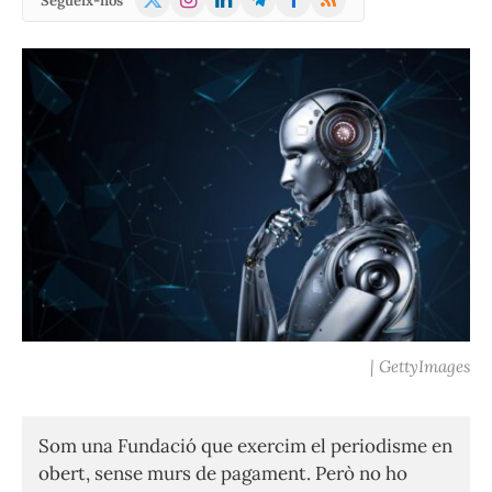
Segueix-nos
(Twitter)
| GettyImages
Som una Fundació que exercim el periodisme en
obert, sense murs de pagament. Però no ho