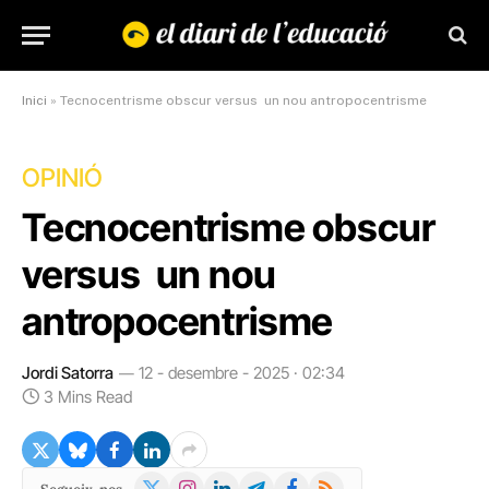
Inici
»
Tecnocentrisme obscur versus un nou antropocentrisme
OPINIÓ
Tecnocentrisme obscur
versus un nou
antropocentrisme
Jordi Satorra
12 - desembre - 2025 · 02:34
3 Mins Read
X
Instagram
LinkedIn
Telegram
Facebook
RSS