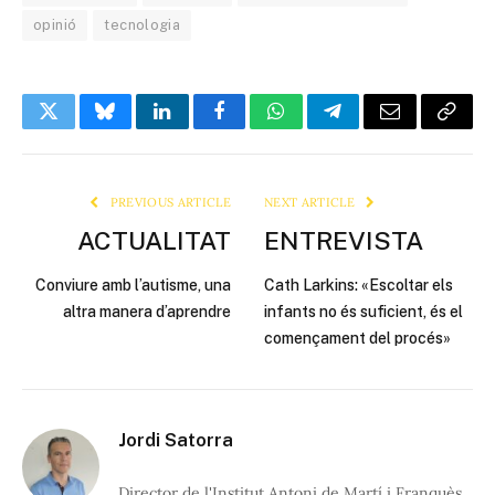
opinió
tecnologia
Twitter
Bluesky
LinkedIn
Facebook
WhatsApp
Telegram
Email
Copy
Link
PREVIOUS ARTICLE
NEXT ARTICLE
ACTUALITAT
ENTREVISTA
Conviure amb l’autisme, una
Cath Larkins: «Escoltar els
altra manera d’aprendre
infants no és suficient, és el
començament del procés»
Jordi Satorra
Director de l'Institut Antoni de Martí i Franquès