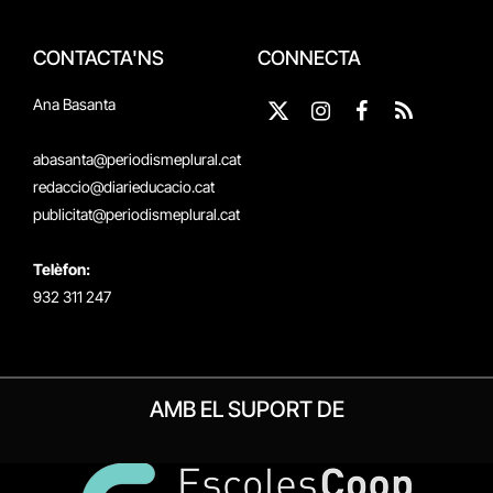
CONTACTA'NS
CONNECTA
Ana Basanta
X
Instagram
Facebook
RSS
(Twitter)
abasanta@periodismeplural.cat
redaccio@diarieducacio.cat
publicitat@periodismeplural.cat
Telèfon:
932 311 247
AMB EL SUPORT DE