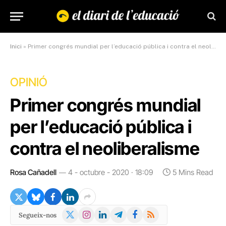
Inici
»
Primer congrés mundial per l’educació pública i contra el neoliberalisme
OPINIÓ
Primer congrés mundial
per l’educació pública i
contra el neoliberalisme
Rosa Cañadell
4 - octubre - 2020 · 18:09
5 Mins Read
X
Instagram
LinkedIn
Telegram
Facebook
RSS
Segueix-nos
(Twitter)