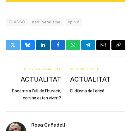
CLACSO
neoliberalisme
opinió
Twitter
Bluesky
LinkedIn
Facebook
WhatsApp
Telegram
Email
Copy
Link
PREVIOUS ARTICLE
NEXT ARTICLE
ACTUALITAT
ACTUALITAT
Docents a l’ull de l’huracà,
El dilema de l’eriçó
com ho estan vivint?
Rosa Cañadell