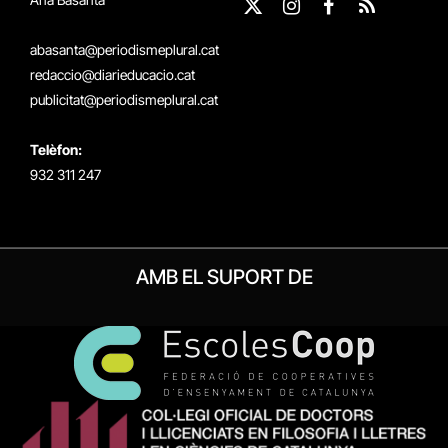
X
Instagram
Facebook
RSS
(Twitter)
abasanta@periodismeplural.cat
redaccio@diarieducacio.cat
publicitat@periodismeplural.cat
Telèfon:
932 311 247
AMB EL SUPORT DE