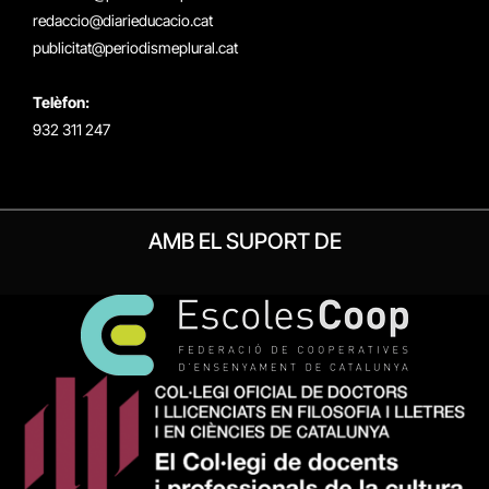
redaccio@diarieducacio.cat
publicitat@periodismeplural.cat
Telèfon:
932 311 247
AMB EL SUPORT DE