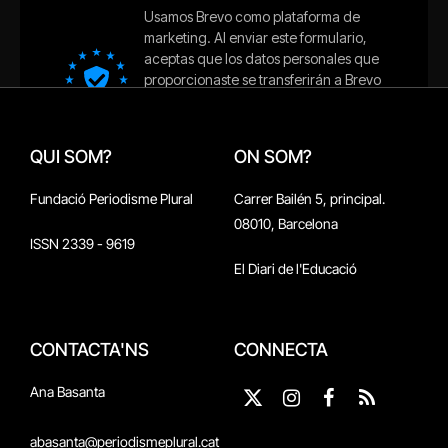
QUI SOM?
ON SOM?
Fundació Periodisme Plural
Carrer Bailén 5, principal.
08010, Barcelona
ISSN 2339 - 9619
El Diari de l'Educació
CONTACTA'NS
CONNECTA
Ana Basanta
X
Instagram
Facebook
RSS
(Twitter)
abasanta@periodismeplural.cat