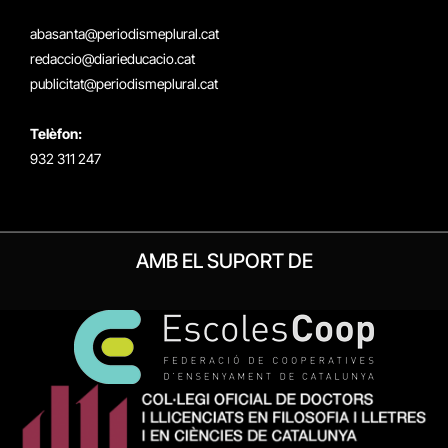
X
Instagram
Facebook
RSS
(Twitter)
abasanta@periodismeplural.cat
redaccio@diarieducacio.cat
publicitat@periodismeplural.cat
Telèfon:
932 311 247
AMB EL SUPORT DE