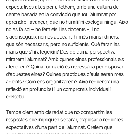
expectatives altes per a tothom, amb una cultura de
centre basada en la convicció que tot l’alumnat pot
aprendre i avançar, que no humiliï ni exclogui ningú. Això
no es fa sol – ho fem els i les docents –, i no
s’aconsegueix només abocant-hi més mans i diners,
que són necessaris, però no suficients. Què faran les
mans que s’hi afegeixin? Des de quina perspectiva
mirarem l’alumnat? Amb quines eines professionals els
atendrem? Quina formació és necessària per disposar
d’aquestes eines? Quines pràctiques d’aula seran més
adients? Com ens organitzarem? Això requereix una
reflexió en profunditat i un compromís individual i
col·lectiu.
També diem amb claredat que no compartim les
respostes que impliquen separar, expulsar o reduir les
expectatives d’una part de l’alumnat. Creiem que