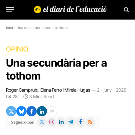
Inici
»
Una secundària per a tothom
OPINIÓ
Una secundària per a
tothom
Roger Camprubí, Elena Ferro i Mireia Hugas
2 - juny - 2026 ·
04:28
3 Mins Read
X
Instagram
LinkedIn
Telegram
Facebook
RSS
Segueix-nos
(Twitter)