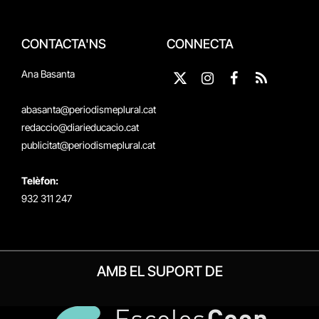
CONTACTA'NS
CONNECTA
Ana Basanta
X
Instagram
Facebook
RSS
(Twitter)
abasanta@periodismeplural.cat
redaccio@diarieducacio.cat
publicitat@periodismeplural.cat
Telèfon:
932 311 247
AMB EL SUPORT DE