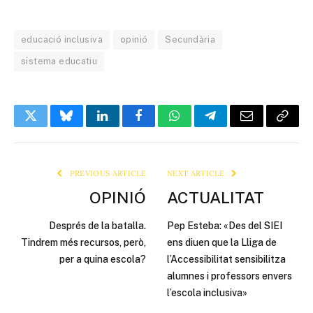
educació inclusiva
opinió
Secundària
sistema educatiu
Twitter
Bluesky
LinkedIn
Facebook
WhatsApp
Telegram
Email
Copy
Link
PREVIOUS ARTICLE
NEXT ARTICLE
OPINIÓ
ACTUALITAT
Després de la batalla.
Pep Esteba: «Des del SIEI
Tindrem més recursos, però,
ens diuen que la Lliga de
per a quina escola?
l’Accessibilitat sensibilitza
alumnes i professors envers
l’escola inclusiva»