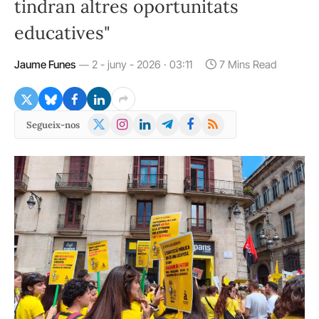
tindran altres oportunitats
educatives"
Jaume Funes
2 - juny - 2026 · 03:11
7 Mins Read
X
Instagram
LinkedIn
Telegram
Facebook
RSS
Segueix-nos
(Twitter)