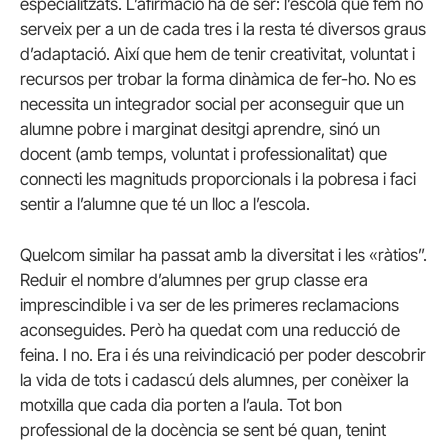
especialitzats. L’afirmació ha de ser: l’escola que fem no
serveix per a un de cada tres i la resta té diversos graus
d’adaptació. Així que hem de tenir creativitat, voluntat i
recursos per trobar la forma dinàmica de fer-ho. No es
necessita un integrador social per aconseguir que un
alumne pobre i marginat desitgi aprendre, sinó un
docent (amb temps, voluntat i professionalitat) que
connecti les magnituds proporcionals i la pobresa i faci
sentir a l’alumne que té un lloc a l’escola.
Quelcom similar ha passat amb la diversitat i les «ràtios”.
Reduir el nombre d’alumnes per grup classe era
imprescindible i va ser de les primeres reclamacions
aconseguides. Però ha quedat com una reducció de
feina. I no. Era i és una reivindicació per poder descobrir
la vida de tots i cadascú dels alumnes, per conèixer la
motxilla que cada dia porten a l’aula. Tot bon
professional de la docència se sent bé quan, tenint