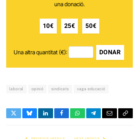
una donació.
10€
25€
50€
DONAR
Una altra quantitat (€):
laboral
opinió
sindicats
vaga educació
Twitter
Bluesky
LinkedIn
Facebook
WhatsApp
Telegram
Email
Copy
Link
PREVIOUS ARTICLE
NEXT ARTICLE