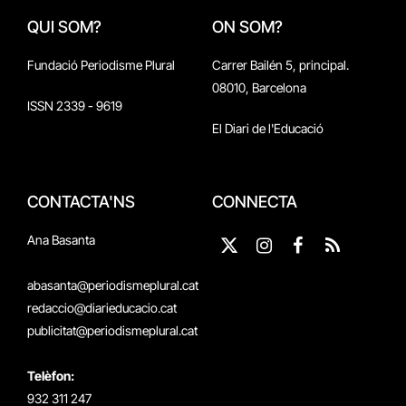
QUI SOM?
ON SOM?
Fundació Periodisme Plural
Carrer Bailén 5, principal.
08010, Barcelona
ISSN 2339 - 9619
El Diari de l'Educació
CONTACTA'NS
CONNECTA
Ana Basanta
X
Instagram
Facebook
RSS
(Twitter)
abasanta@periodismeplural.cat
redaccio@diarieducacio.cat
publicitat@periodismeplural.cat
Telèfon:
932 311 247