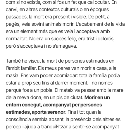
com si no existís, com si fos un fet que cal ocultar. En
canvi, en altres contextos culturals o en èpoques
passades, la mort era present i visible. De petit, a
pagès, veia sovint animals morir. L’acabament de la vida
era un element més que es veia i acceptava amb
normalitat. No era un succés feliç, era trist i dolorós,
però s’acceptava i no s’amagava.
També he viscut la mort de persones estimades en
l’àmbit familiar. Els meus pares van morir a casa, a la
masia. Ens vam poder acomiadar: tota la família podia
estar a prop seu fins al darrer moment. I no només
perquè fos a un poble. El mateix va passar amb la mare
de la meva dona, en un pis de ciutat.
Morir en un
entorn conegut, acompanyat per persones
estimades, aporta serenor
. Fins i tot quan la
consciència sembla absent, la presència dels altres es
percep i ajuda a tranquil·litzar a sentir-se acompanyat