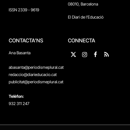
08010, Barcelona
ISSN 2339 - 9619
El Diari de l'Educació
CONTACTA'NS
CONNECTA
Ana Basanta
X
Instagram
Facebook
RSS
(Twitter)
abasanta@periodismeplural.cat
redaccio@diarieducacio.cat
publicitat@periodismeplural.cat
Telèfon:
932 311 247