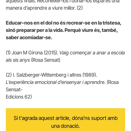
aquests finals. Reconèixer-los i donar-los espai és una
manera d’aprendre a viure millor. (2)
Educar–nos en el dol no és recrear-se en la tristesa,
sinó preparar per a la vida. Perquè viure és, també,
saber acomiadar-se.
(1) Joan M Girona (2015).
Vaig començar a anar a escola
als sis anys
(Rosa Sensat)
(2) I. Salzberger-Wittemberg i altres (1989).
L’experiència emocional d’ensenyar i aprendre
. (Rosa
Sensat-
Edicions 62)
Si t'agrada aquest article, dóna'ns suport amb
una donació.