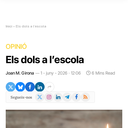
Inici
»
Els dols a l’escola
OPINIÓ
Els dols a l’escola
Joan M. Girona
1 - juny - 2026 · 12:06
6 Mins Read
X
Instagram
LinkedIn
Telegram
Facebook
RSS
Segueix-nos
(Twitter)