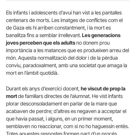
Els infants i adolescents d’avui han vist a les pantalles
centenars de morts. Les imatges de conflictes com el
de Gaza els hi arriben constantment, i la mort es
banalitza fins a semblar irrellevant.
Les generacions
joves perceben que els adults
no donem prou
importància a les matances que es produeixen arreu del
món. Aquesta normalització del dolor i de la pèrdua
conviu, paradoxalment, amb una societat que amaga la
mort en l’àmbit quotidià.
Durant els anys d’exercici docent,
he viscut de prop la
mort
de familiars directes de l’alumnat. He vist infants
plorar desconsoladament en parlar de la mare que
acabaven de perdre; d’altres es negaven a acceptar el
que havia passat, i alguns, en un primer moment,
semblaven no reaccionar, com si no ho haguessin entès.
Totes aquestes respostes formen part d’un procés