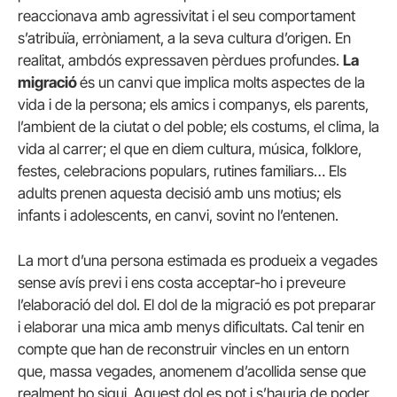
reaccionava amb agressivitat i el seu comportament
s’atribuïa, erròniament, a la seva cultura d’origen. En
realitat, ambdós expressaven pèrdues profundes.
La
migració
és un canvi que implica molts aspectes de la
vida i de la persona; els amics i companys, els parents,
l’ambient de la ciutat o del poble; els costums, el clima, la
vida al carrer; el que en diem cultura, música, folklore,
festes, celebracions populars, rutines familiars… Els
adults prenen aquesta decisió amb uns motius; els
infants i adolescents, en canvi, sovint no l’entenen.
La mort d’una persona estimada es produeix a vegades
sense avís previ i ens costa acceptar-ho i preveure
l’elaboració del dol. El dol de la migració es pot preparar
i elaborar una mica amb menys dificultats. Cal tenir en
compte que han de reconstruir vincles en un entorn
que, massa vegades, anomenem d’acollida sense que
realment ho sigui. Aquest dol es pot i s’hauria de poder