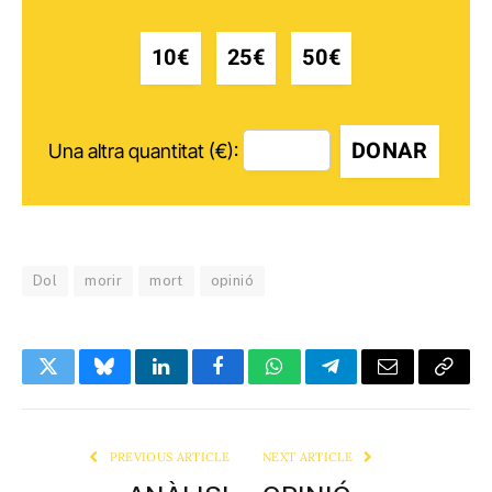
10€
25€
50€
DONAR
Una altra quantitat (€):
Dol
morir
mort
opinió
Twitter
Bluesky
LinkedIn
Facebook
WhatsApp
Telegram
Email
Copy
Link
PREVIOUS ARTICLE
NEXT ARTICLE