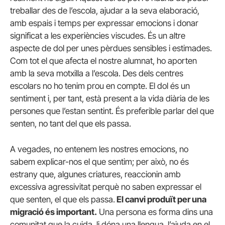
treballar des de l’escola, ajudar a la seva elaboració,
amb espais i temps per expressar emocions i donar
significat a les experiències viscudes. És un altre
aspecte de dol per unes pèrdues sensibles i estimades.
Com tot el que afecta el nostre alumnat, ho aporten
amb la seva motxilla a l’escola. Des dels centres
escolars no ho tenim prou en compte. El dol és un
sentiment i, per tant, està present a la vida diària de les
persones que l’estan sentint. És preferible parlar del que
senten, no tant del que els passa.
A vegades, no entenem les nostres emocions, no
sabem explicar-nos el que sentim; per això, no és
estrany que, algunes criatures, reaccionin amb
excessiva agressivitat perquè no saben expressar el
que senten, el que els passa.
El canvi produït per una
migració és important.
Una persona es forma dins una
comunitat que la cuida, li dóna una llengua, l’ajuda en el