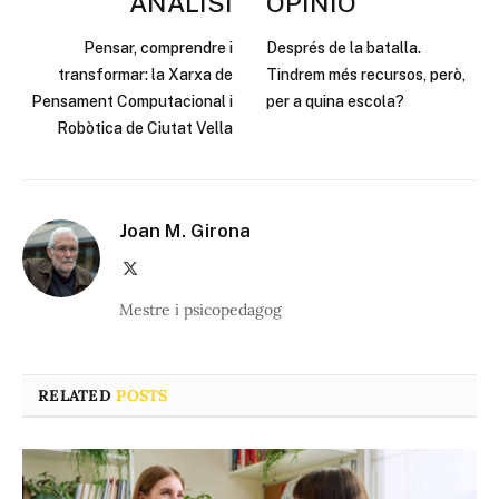
ANÀLISI
OPINIÓ
Pensar, comprendre i
Després de la batalla.
transformar: la Xarxa de
Tindrem més recursos, però,
Pensament Computacional i
per a quina escola?
Robòtica de Ciutat Vella
Joan M. Girona
X
(Twitter)
Mestre i psicopedagog
RELATED
POSTS