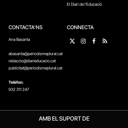
El Diari de l'Educació
CONTACTA'NS
CONNECTA
Ana Basanta
X
Instagram
Facebook
RSS
(Twitter)
abasanta@periodismeplural.cat
redaccio@diarieducacio.cat
publicitat@periodismeplural.cat
Telèfon:
932 311 247
AMB EL SUPORT DE