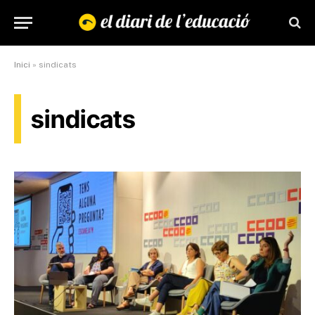
Inici
»
sindicats
sindicats