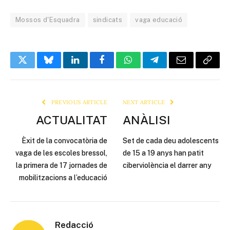
Mossos d'Esquadra
sindicats
vaga educació
Twitter
Bluesky
LinkedIn
Facebook
WhatsApp
Telegram
Email
Copy
Link
PREVIOUS ARTICLE
NEXT ARTICLE
ACTUALITAT
ANÀLISI
Èxit de la convocatòria de
Set de cada deu adolescents
vaga de les escoles bressol,
de 15 a 19 anys han patit
la primera de 17 jornades de
ciberviolència el darrer any
mobilitzacions a l’educació
Redacció