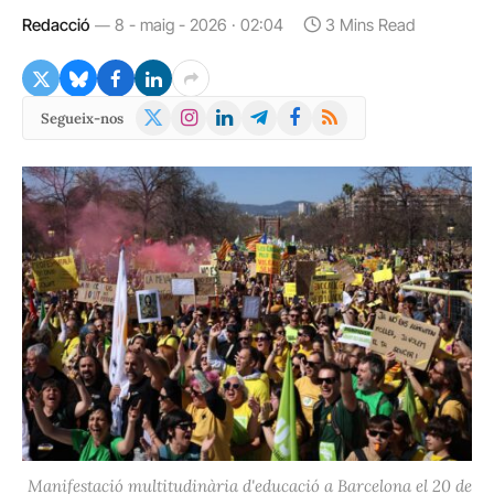
Redacció
8 - maig - 2026 · 02:04
3 Mins Read
X
Instagram
LinkedIn
Telegram
Facebook
RSS
Segueix-nos
(Twitter)
Manifestació multitudinària d'educació a Barcelona el 20 de