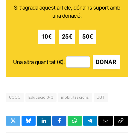
Si t'agrada aquest article, dóna'ns suport amb
una donació.
10€
25€
50€
DONAR
Una altra quantitat (€):
CCOO
Educació 0-3
mobilitzacions
UGT
Twitter
Bluesky
LinkedIn
Facebook
WhatsApp
Telegram
Email
Copy