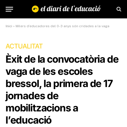
Inici
»
Milers d’educadores del 0-3 anys són cridades a la vaga
ACTUALITAT
Èxit de la convocatòria de
vaga de les escoles
bressol, la primera de 17
jornades de
mobilitzacions a
l’educació