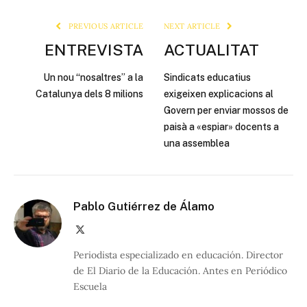
Link
PREVIOUS ARTICLE
NEXT ARTICLE
ENTREVISTA
ACTUALITAT
Un nou “nosaltres” a la
Sindicats educatius
Catalunya dels 8 milions
exigeixen explicacions al
Govern per enviar mossos de
paisà a «espiar» docents a
una assemblea
Pablo Gutiérrez de Álamo
X
(Twitter)
Periodista especializado en educación. Director
de El Diario de la Educación. Antes en Periódico
Escuela