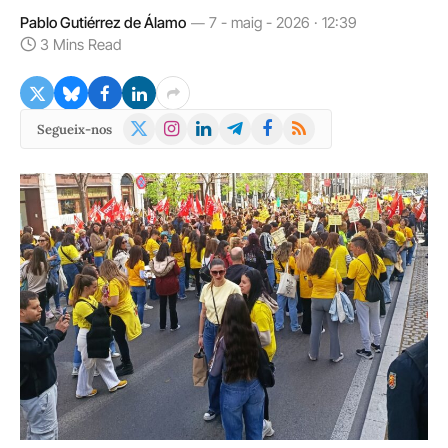
Pablo Gutiérrez de Álamo
7 - maig - 2026 · 12:39
3 Mins Read
X
Instagram
LinkedIn
Telegram
Facebook
RSS
Segueix-nos
(Twitter)