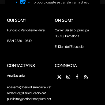
QUI SOM?
ON SOM?
Fundació Periodisme Plural
Carrer Bailén 5, principal.
08010, Barcelona
ISSN 2339 - 9619
El Diari de l'Educació
CONTACTA'NS
CONNECTA
Ana Basanta
X
Instagram
Facebook
RSS
(Twitter)
abasanta@periodismeplural.cat
redaccio@diarieducacio.cat
publicitat@periodismeplural.cat