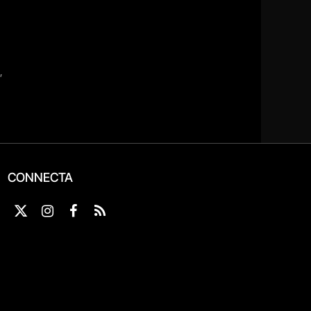
CONNECTA
X
Instagram
Facebook
RSS
(Twitter)