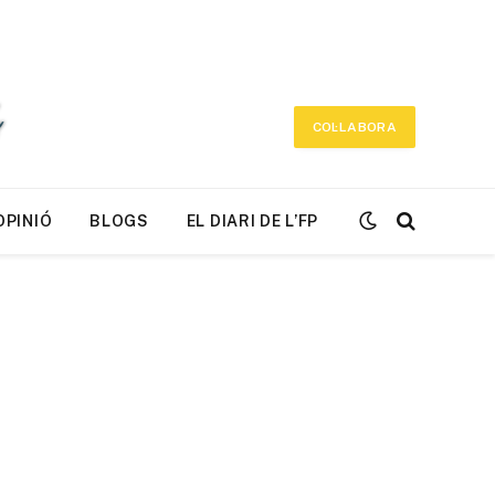
COL·LABORA
OPINIÓ
BLOGS
EL DIARI DE L’FP