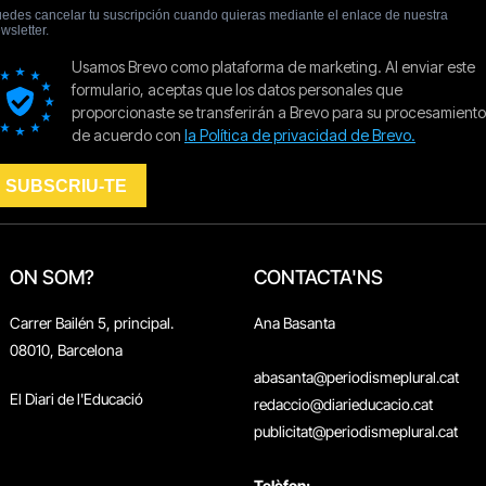
ON SOM?
CONTACTA'NS
Carrer Bailén 5, principal.
Ana Basanta
08010, Barcelona
abasanta@periodismeplural.cat
El Diari de l'Educació
redaccio@diarieducacio.cat
publicitat@periodismeplural.cat
Telèfon: