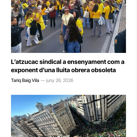
L’atzucac sindical a ensenyament com a
exponent d’una lluita obrera obsoleta
Tariq Baig Vila
juny 26, 2026