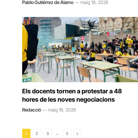
Pablo Gutiérrez de Álamo
maig 19, 2026
Els docents tornen a protestar a 48
hores de les noves negociacions
Redacció
maig 18, 2026
…
Next
1
2
3
5