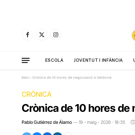
Facebook
X
Instagram
(Twitter)
ESCOLA
JOVENTUT I INFÀNCIA
Inici
»
Crònica de 10 hores de negociació a València
CRÒNICA
Crònica de 10 hores de 
Pablo Gutiérrez de Álamo
19 - maig - 2026 · 18:35