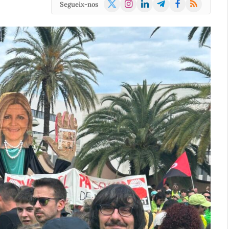
X
Instagram
LinkedIn
Telegram
Facebook
RSS
Segueix-nos
(Twitter)