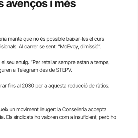
ts avenços i més
eria manté que no és possible baixar-les el curs
sionals. Al carrer se sent: “McEvoy, dimissió”.
n el seu enuig. “Per retallar sempre estan a temps,
seguren a Telegram des de STEPV.
ar fins al 2030 per a aquesta reducció de ràtios:
ueix un moviment lleuger: la Conselleria accepta
a. Els sindicats ho valoren com a insuficient, però ho