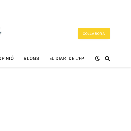
COL·LABORA
OPINIÓ
BLOGS
EL DIARI DE L’FP