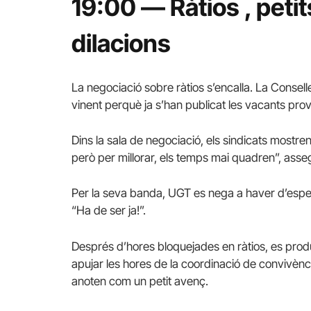
19:00
— Ràtios
, peti
dilacions
La negociació sobre ràtios s’encalla. La Consell
vinent perquè ja s’han publicat les vacants provi
Dins la sala de negociació, els sindicats mostre
però per millorar, els temps mai quadren”, as
Per la seva banda, UGT es nega a haver d’esper
“Ha de ser ja!”.
Després d’hores bloquejades en ràtios, es prod
apujar les hores de la coordinació de convivènci
anoten com un petit avenç.