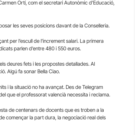
a Carmen Ortí, com el secretari Autonòmic d’Educació,
posar les seves posicions davant de la Conselleria.
t per l’escull de l’increment salari. La primera
dicats parlen d’entre 480 i 550 euros.
 els deures fets i les propostes detallades. Al
ió. Algú fa sonar Bella Ciao.
nits i la situació no ha avançat. Des de Telegram
 del que el professorat valencià necessita i reclama.
otesta de centenars de docents que es troben a la
t de començar la part dura, la negociació real dels