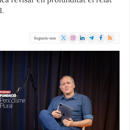
I.
X
Instagram
LinkedIn
Telegram
Facebook
RSS
Segueix-nos
(Twitter)