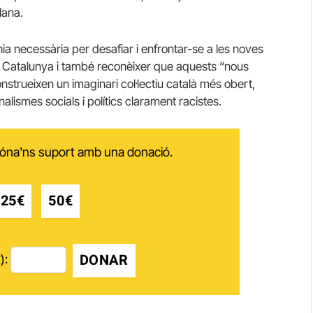
lana.
nia necessària per desafiar i enfrontar-se a les noves
a Catalunya i també reconèixer que aquests “nous
nstrueixen un imaginari col·lectiu català més obert,
alismes socials i polítics clarament racistes.
 dóna'ns suport amb una donació.
25€
50€
DONAR
):