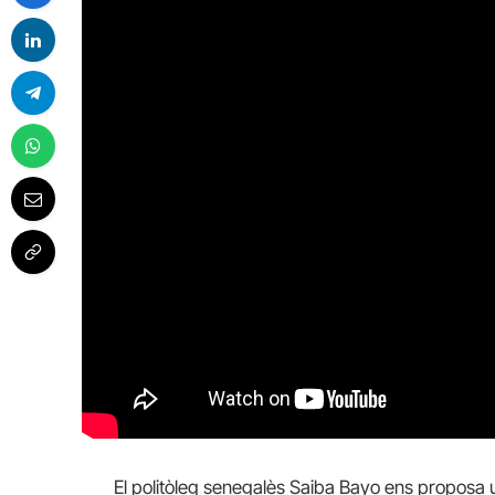
El politòleg senegalès Saiba Bayo ens proposa 