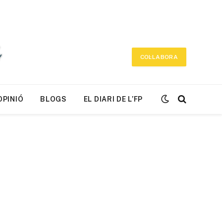
COL·LABORA
OPINIÓ
BLOGS
EL DIARI DE L’FP