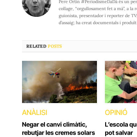
Pere Ortín #PeriodismeDaDá és un period
collage, “orgullosament fet a mà”, a la 
guionista, presentador i reporter de TV; h
d’assaig; ha creat documentals i produï
RELATED
POSTS
ANÀLISI
OPINIÓ
Negar el canvi climàtic,
L’escola q
rebutjar les cremes solars
pot salvar