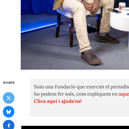
SHARE
Som una Fundació que exercim el periodis
ho podem fer sols, com expliquem en
aque
Clica aquí i ajuda'ns!