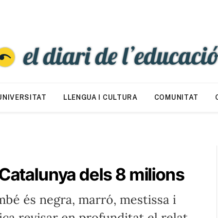
UNIVERSITAT
LLENGUA I CULTURA
COMUNITAT
 Catalunya dels 8 milions
bé és negra, marró, mestissa i
ca revisar en profunditat el relat