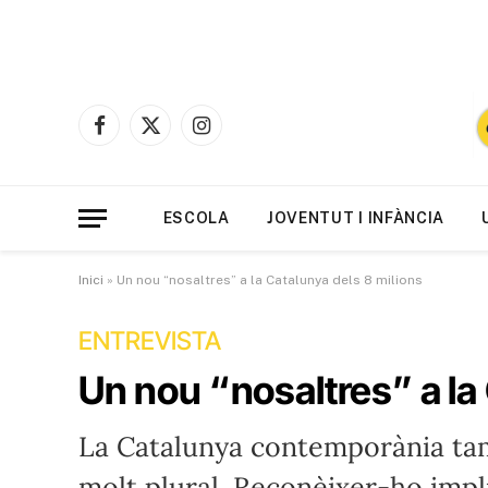
Facebook
X
Instagram
(Twitter)
ESCOLA
JOVENTUT I INFÀNCIA
Inici
»
Un nou “nosaltres” a la Catalunya dels 8 milions
ENTREVISTA
Un nou “nosaltres” a la
La Catalunya contemporània tam
molt plural. Reconèixer-ho impli