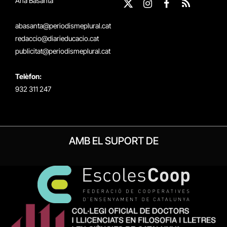
Ana Basanta
X
Instagram
Facebook
RSS
(Twitter)
abasanta@periodismeplural.cat
redaccio@diarieducacio.cat
publicitat@periodismeplural.cat
Telèfon:
932 311 247
AMB EL SUPORT DE