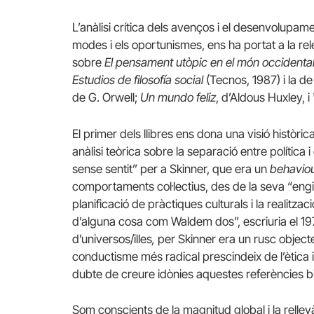
L’anàlisi crítica dels avenços i el desenvolupament
modes i els oportunismes, ens ha portat a la rel
sobre
El pensament utòpic en el món occidenta
Estudios de filosofía social
(Tecnos, 1987) i la de 
de G. Orwell;
Un mundo feliz
, d’Aldous Huxley, i
El primer dels llibres ens dona una visió històri
anàlisi teòrica sobre la separació entre política 
sense sentit” per a Skinner, que era un
behaviou
comportaments col·lectius, des de la seva “engin
planificació de pràctiques culturals i la realitza
d’alguna cosa com Waldem dos”, escriuria el 19
d’universos/illes
,
per Skinner era un rusc object
conductisme més radical prescindeix de l’ètica i 
dubte de creure idònies aquestes referències bi
Som conscients de la magnitud global i la rellevànc