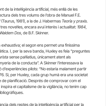
 de la intel·ligència artificial, més enllà de les
ectura dels tres volums de l’obra de Manuel F.E.
l
(Taurus, 1981), a la de J. Habermas
Teoría y praxis.
tres novel·les, encara avui interès i actualitat:
1984
,
Waldem Dos
, de B.F. Skinner.
ca exhaustiva; el segon ens permet una finíssima
i ètica. I, per la seva banda, Huxley es feia “preguntes
rista
sense pal·liatius, únicament atent als
yeria de la conducta”. A Skinner l’interessava la
ció d’experiències pilots: “No estaria malament partir
76. Si, per Huxley, cada grup humà era una societat
e de planificació. Després de comprovar com el
inspira el capitalisme de la vigilància
,
no tenim cap
bliogràfiques.
ia dels reptes de la intel·ligència artificial per la