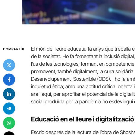
El món del lleure educatiu fa anys que treballa en
COMPARTIR
de la societat. Ho fa fomentant la inclusió digital, 
l’us de les tecnologies; formant en competències 
promovent, també digitalment, la cura solidària 
Desenvolupament Sostenible (ODS). I ho fa amb u
inquietud ètica; amb una actitud crítica, oberta i
ara i aquí, per aprofitar el potencial de la digitali
social produïda per la pandèmia no esdevingui q
Educació en el lleure i digitalització
Escric després de la lectura de l’obra de Shos