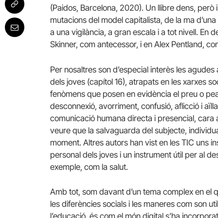
(Paidos, Barcelona, 2020). Un llibre dens, però
mutacions del model capitalista, de la ma d’un
a una vigilància, a gran escala i a tot nivell. En 
Skinner, com antecessor, i en Alex Pentland, co
Per nosaltres son d’especial interès les agudes 
dels joves (capítol 16), atrapats en les xarxes so
fenòmens que posen en evidència el preu o pea
desconnexió, avorriment, confusió, aflicció i aïll
comunicació humana directa i presencial, cara a 
veure que la salvaguarda del subjecte, individual
moment. Altres autors han vist en les TIC uns inst
personal dels joves i un instrument útil per al
exemple, com la salut.
Amb tot, som davant d’un tema complex en el qua
les diferències socials i les maneres com son ut
l’educació, és com el món digital s’ha incorpora