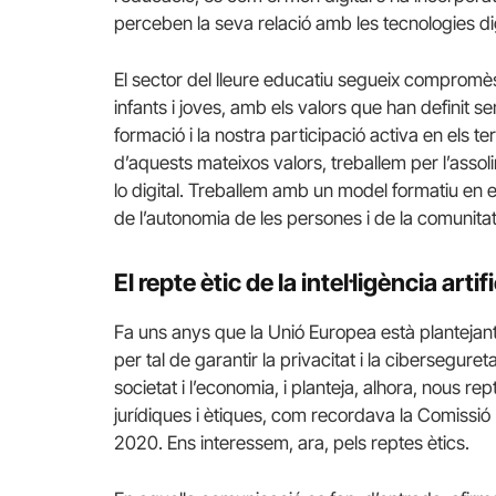
perceben la seva relació amb les tecnologies dig
El sector del lleure educatiu segueix compromè
infants i joves, amb els valors que han definit s
formació i la nostra participació activa en els te
d’aquests mateixos valors, treballem per l’asso
lo digital. Treballem amb un model formatiu en el 
de l’autonomia de les persones i de la comunitat
El repte ètic de la intel·ligència artifi
Fa uns anys que la Unió Europea està plantejant
per tal de garantir la privacitat i la ciberseguretat.
societat i l’economia, i planteja, alhora, nous re
jurídiques i ètiques, com recordava la Comissió
2020. Ens interessem, ara, pels reptes ètics.