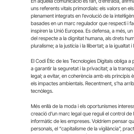
En aquella comunicació es fan, d’entrada, afirma
uns referents vitals primordials: els valors en e
plenament integrats en l’evolució de la intel·ligèn
basades en un marc regulador que respecti i faci
inspiren la Unió Europea. Es defensa, a més, un
del respecte a la dignitat humana, als drets huma
pluralisme; a la justícia i la llibertat; a la igualtat 
El Codi Ètic de les Tecnologies Digitals obliga a
a garantir la seguretat i la privacitat; a la tran
legal; a evitar, en coherència amb els principis è
els impactes ambientals. Recentment, s’ha arribat
tecnòlegs.
Més enllà de la moda i els oportunismes interess
creació d’un marc legal que reguli el control de
informàtic de les empreses. Voldríem pensar que,
personals, el “capitalisme de la vigilància”, pra