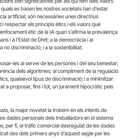
cions ben significatives per als qui fem dels valors
ls quals es basen les nostres societats han d’estar
cia artificial; són necessàries unes directrius
 respectar els principis ètics i els valors que
 enfocament ètic de la IA quan s’afirma la prevalença
ns i a l’Estat de Dret; a la democràcia i al
i la no discriminació; i a la sostenibilitat.
 posar-les al servei de les persones i del seu benestar;
sparència dels algoritmes; al compliment de la regulació
tics, qualsevol tipus de discriminació; i a minimitzar
 a proposar, fins i tot, un jurament hipocràtic pels
ats, la major novetat la trobem en els intents de
 les dades personals dels treballadors en el sistema
 per fi, el tràfic comercial desregulat de les dades
cticat des dels primers anys d’aquest segle per les