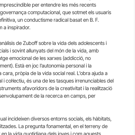
 imprescindible per entendre les més recents
a governança computacional, que sotmet els usuaris
definitiva, un conductisme radical basat en B. F.
m a inspirador.
anàlisis de Zuboff sobre la vida dels adolescents i
cials i sovint allunyats del món de la vida, amb
tge emocional de les xarxes (addicció, no
ament). Està en joc l’autonomia personal i la
cara, pròpia de la vida social real. L’obra ajuda a
 i col·lectiu, és una de les tasques irrenunciables del
ruments afavoridors de la creativitat i la realització
 desenvolupament de la recerca en camps, per
l incideixen diversos entorns socials, els hàbitats,
ilitzades. La pregunta fonamental, en el terreny de
t en la vida quotidiana dels joves i com aquests