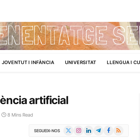
JOVENTUT I INFÀNCIA
UNIVERSITAT
LLENGUA I C
ència artificial
8 Mins Read
X
Instagram
LinkedIn
Telegram
Facebook
RSS
SEGUEIX-NOS
(Twitter)