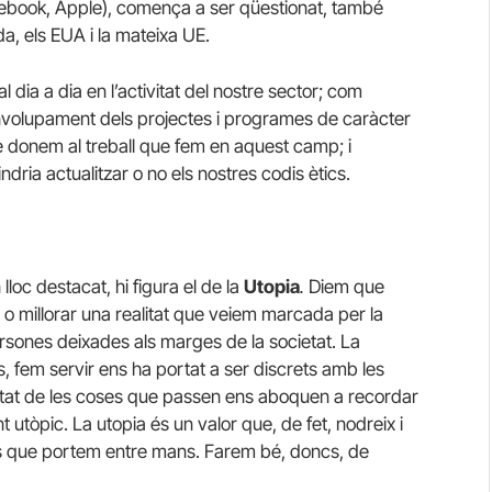
cebook, Apple), comença a ser qüestionat, també
a, els EUA i la mateixa UE.
dia a dia en l’activitat del nostre sector; com
volupament dels projectes i programes de caràcter
que donem al treball que fem en aquest camp; i
indria actualitzar o no els nostres codis ètics.
oc destacat, hi figura el de la
Utopia
.
Diem que
o millorar una realitat que veiem marcada per la
s persones deixades als marges de la societat. La
 fem servir ens ha portat a ser discrets amb les
etat de les coses que passen ens aboquen a recordar
t utòpic. La utopia és un valor que, de fet, nodreix i
cs que portem entre mans. Farem bé, doncs, de