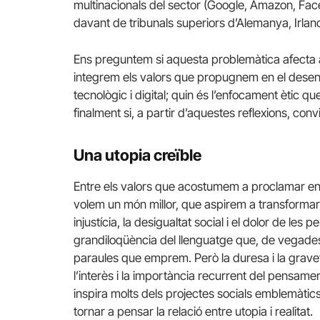
multinacionals del sector (Google, Amazon, Fa
davant de tribunals superiors d’Alemanya, Irland
Ens preguntem si aquesta problemàtica afecta al 
integrem els valors que propugnem en el desen
tecnològic i digital; quin és l’enfocament ètic 
finalment si, a partir d’aquestes reflexions, conv
Una utopia creïble
Entre els valors que acostumem a proclamar en ll
volem un món millor, que aspirem a transformar 
injustícia, la desigualtat social i el dolor de le
grandiloqüència del llenguatge que, de vegades,
paraules que emprem. Però la duresa i la grav
l’interès i la importància recurrent del pensamen
inspira molts dels projectes socials emblemàti
tornar a pensar la relació entre utopia i realitat.