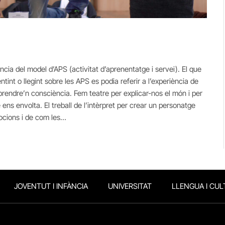
ia del model d’APS (activitat d’aprenentatge i servei). El que
tint o llegint sobre les APS es podia referir a l’experiència de
er prendre’n consciència. Fem teatre per explicar-nos el món i per
ens envolta. El treball de l’intèrpret per crear un personatge
mocions i de com les…
JOVENTUT I INFÀNCIA
UNIVERSITAT
LLENGUA I CUL