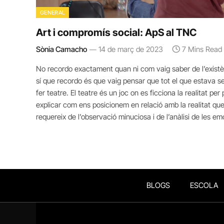
GENERAL
Art i compromís social: ApS al TNC
Sònia Camacho
14 de març de 2023
7 Mins Read
No recordo exactament quan ni com vaig saber de l’existènc
sí que recordo és que vaig pensar que tot el que estava sen
fer teatre. El teatre és un joc on es ficciona la realitat p
explicar com ens posicionem en relació amb la realitat que 
requereix de l’observació minuciosa i de l’anàlisi de les e
BLOGS
ESCOLA