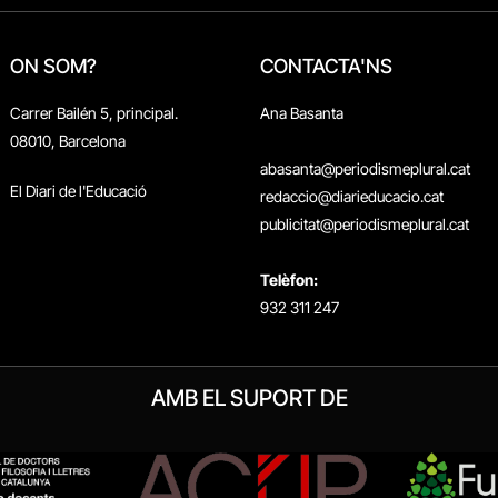
ON SOM?
CONTACTA'NS
Carrer Bailén 5, principal.
Ana Basanta
08010, Barcelona
abasanta@periodismeplural.cat
El Diari de l'Educació
redaccio@diarieducacio.cat
publicitat@periodismeplural.cat
Telèfon:
932 311 247
AMB EL SUPORT DE