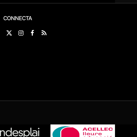
CONNECTA
X
Instagram
Facebook
RSS
(Twitter)