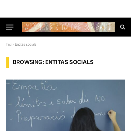
Inici
»
Entitas socials
BROWSING:
ENTITAS SOCIALS