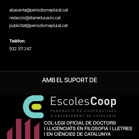
(Twitter)
abasanta@periodismeplural.cat
redaccio@diarieducacio.cat
publicitat@periodismeplural.cat
Telèfon:
932 311 247
AMB EL SUPORT DE