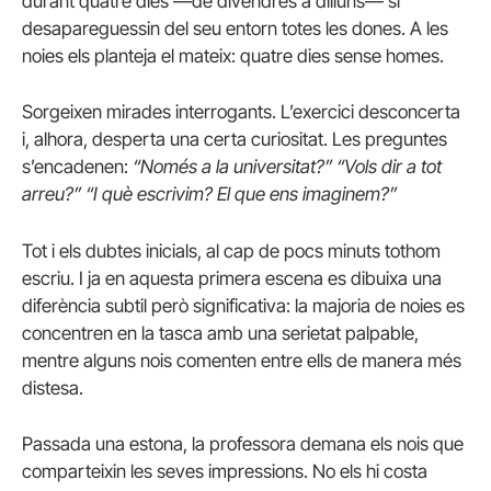
durant quatre dies —de divendres a dilluns— si
desapareguessin del seu entorn totes les dones. A les
noies els planteja el mateix: quatre dies sense homes.
Sorgeixen mirades interrogants. L’exercici desconcerta
i, alhora, desperta una certa curiositat. Les preguntes
s’encadenen:
“Només a la universitat?”
“Vols dir a tot
arreu?”
“I què escrivim? El que ens imaginem?”
Tot i els dubtes inicials, al cap de pocs minuts tothom
escriu. I ja en aquesta primera escena es dibuixa una
diferència subtil però significativa: la majoria de noies es
concentren en la tasca amb una serietat palpable,
mentre alguns nois comenten entre ells de manera més
distesa.
Passada una estona, la professora demana els nois que
comparteixin les seves impressions. No els hi costa