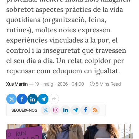
sobretot aspectes pràctics de la vida
quotidiana (organització, feina,
rutines), moltes noies expressen
experiències vinculades a la por, el
control i la inseguretat que travessen
el seu dia a dia. Un relat colpidor per
repensar com eduquem en igualtat.
Xus Martín
19 - maig - 2026 · 04:00
5 Mins Read
X
Instagram
LinkedIn
Telegram
Facebook
RSS
SEGUEIX-NOS
(Twitter)