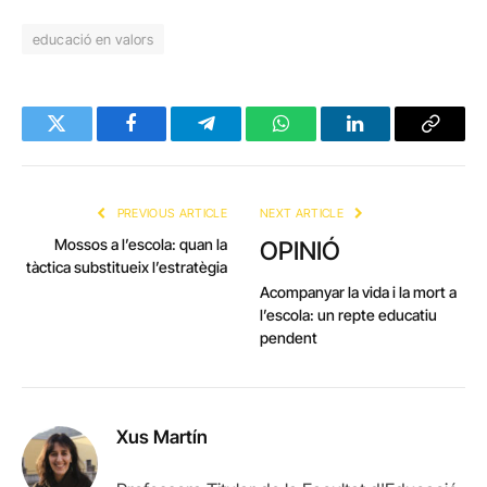
educació en valors
Twitter
Facebook
Telegram
WhatsApp
LinkedIn
Copy
Link
PREVIOUS ARTICLE
NEXT ARTICLE
Mossos a l’escola: quan la
OPINIÓ
tàctica substitueix l’estratègia
Acompanyar la vida i la mort a
l’escola: un repte educatiu
pendent
Xus Martín