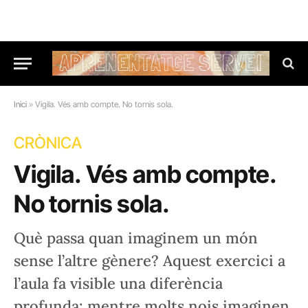
Inici
»
Vigila. Vés amb compte. No tornis sola.
CRÒNICA
Vigila. Vés amb compte.
No tornis sola.
Què passa quan imaginem un món
sense l’altre gènere? Aquest exercici a
l’aula fa visible una diferència
profunda: mentre molts nois imaginen