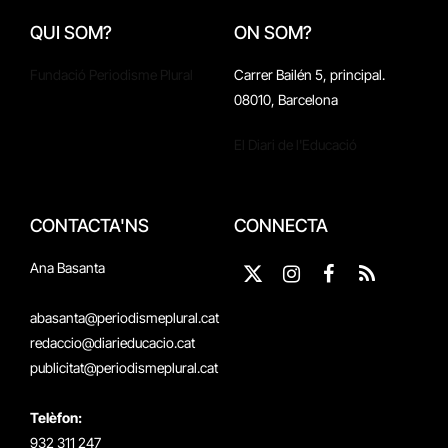
QUI SOM?
ON SOM?
Fundació Periodisme Plural
Carrer Bailén 5, principal.
08010, Barcelona
El Diari de l'Educació
CONTACTA'NS
CONNECTA
Ana Basanta
X
Instagram
Facebook
RSS
(Twitter)
abasanta@periodismeplural.cat
redaccio@diarieducacio.cat
publicitat@periodismeplural.cat
Telèfon:
932 311 247