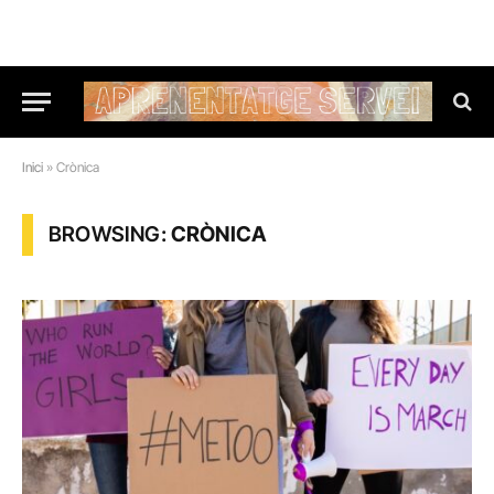
Inici
»
Crònica
BROWSING:
CRÒNICA