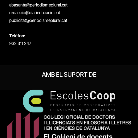
(Twitter)
abasanta@periodismeplural.cat
redaccio@diarieducacio.cat
publicitat@periodismeplural.cat
Telèfon:
932 311 247
AMB EL SUPORT DE