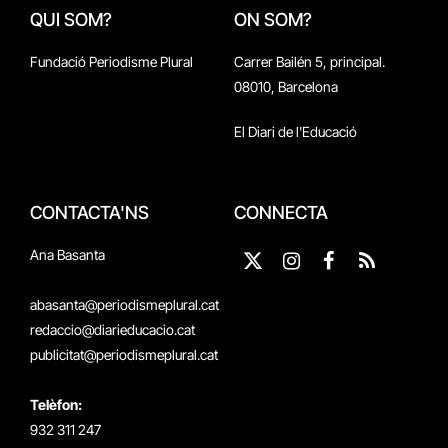
QUI SOM?
ON SOM?
Fundació Periodisme Plural
Carrer Bailén 5, principal.
08010, Barcelona
El Diari de l'Educació
CONTACTA'NS
CONNECTA
Ana Basanta
X
Instagram
Facebook
RSS
(Twitter)
abasanta@periodismeplural.cat
redaccio@diarieducacio.cat
publicitat@periodismeplural.cat
Telèfon:
932 311 247