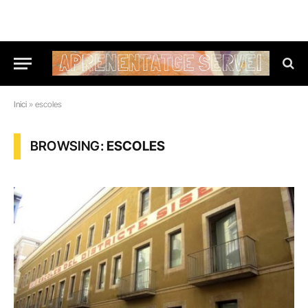
Inici
»
escoles
BROWSING:
ESCOLES