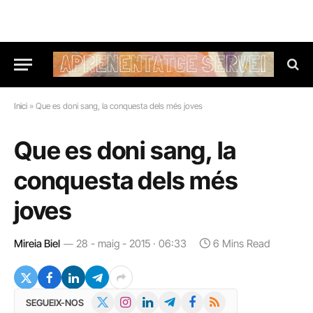
Inici
»
Que es doni sang, la conquesta dels més joves
Que es doni sang, la
conquesta dels més
joves
Mireia Biel
28 - maig - 2015 · 06:33
6 Mins Read
X
Instagram
LinkedIn
Telegram
Facebook
RSS
SEGUEIX-NOS
(Twitter)