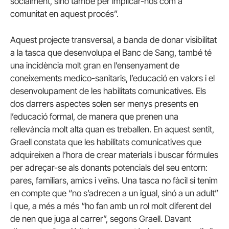
socialment, sinó també per implicar-nos com a
comunitat en aquest procés”.
Aquest projecte transversal, a banda de donar visibilitat
a la tasca que desenvolupa el Banc de Sang, també té
una incidència molt gran en l’ensenyament de
coneixements medico-sanitaris, l’educació en valors i el
desenvolupament de les habilitats comunicatives. Els
dos darrers aspectes solen ser menys presents en
l’educació formal, de manera que prenen una
rellevància molt alta quan es treballen. En aquest sentit,
Graell constata que les habilitats comunicatives que
adquireixen a l’hora de crear materials i buscar fórmules
per adreçar-se als donants potencials del seu entorn:
pares, familiars, amics i veïns. Una tasca no fàcil si tenim
en compte que “no s’adrecen a un igual, sinó a un adult”
i que, a més a més “ho fan amb un rol molt diferent del
de nen que juga al carrer”, segons Graell. Davant