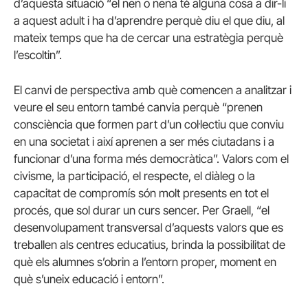
d’aquesta situació “el nen o nena té alguna cosa a dir-li
a aquest adult i ha d’aprendre perquè diu el que diu, al
mateix temps que ha de cercar una estratègia perquè
l’escoltin”.
El canvi de perspectiva amb què comencen a analitzar i
veure el seu entorn també canvia perquè “prenen
consciència que formen part d’un col·lectiu que conviu
en una societat i així aprenen a ser més ciutadans i a
funcionar d’una forma més democràtica”. Valors com el
civisme, la participació, el respecte, el diàleg o la
capacitat de compromís són molt presents en tot el
procés, que sol durar un curs sencer. Per Graell, “el
desenvolupament transversal d’aquests valors que es
treballen als centres educatius, brinda la possibilitat de
què els alumnes s’obrin a l’entorn proper, moment en
què s’uneix educació i entorn”.