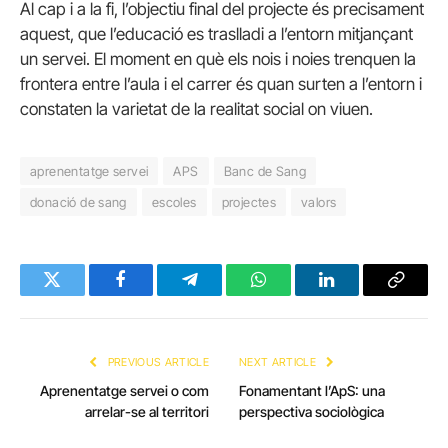
Al cap i a la fi, l’objectiu final del projecte és precisament
aquest, que l’educació es traslladi a l’entorn mitjançant
un servei. El moment en què els nois i noies trenquen la
frontera entre l’aula i el carrer és quan surten a l’entorn i
constaten la varietat de la realitat social on viuen.
aprenentatge servei
APS
Banc de Sang
donació de sang
escoles
projectes
valors
Twitter
Facebook
Telegram
WhatsApp
LinkedIn
Copy
Link
PREVIOUS ARTICLE
NEXT ARTICLE
Aprenentatge servei o com
Fonamentant l’ApS: una
arrelar-se al territori
perspectiva sociològica