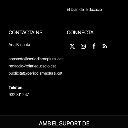
El Diari de l'Educació
CONTACTA'NS
CONNECTA
Ana Basanta
X
Instagram
Facebook
RSS
(Twitter)
abasanta@periodismeplural.cat
redaccio@diarieducacio.cat
publicitat@periodismeplural.cat
Telèfon:
932 311 247
AMB EL SUPORT DE