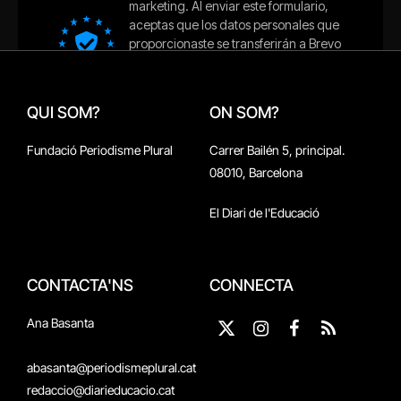
QUI SOM?
ON SOM?
Fundació Periodisme Plural
Carrer Bailén 5, principal.
08010, Barcelona
El Diari de l'Educació
CONTACTA'NS
CONNECTA
Ana Basanta
X
Instagram
Facebook
RSS
(Twitter)
abasanta@periodismeplural.cat
redaccio@diarieducacio.cat