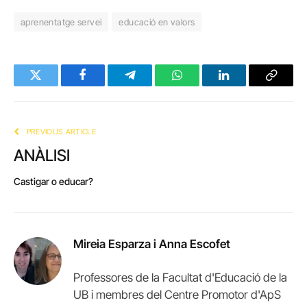
aprenentatge servei
educació en valors
Twitter
Facebook
Telegram
WhatsApp
LinkedIn
Copy
Link
PREVIOUS ARTICLE
ANÀLISI
Castigar o educar?
Mireia Esparza i Anna Escofet
Professores de la Facultat d'Educació de la
UB i membres del Centre Promotor d'ApS