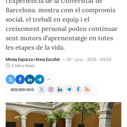
l’Experiència de la Universitat de
Barcelona, mostra com el compromís
social, el treball en equip i el
creixement personal poden continuar
sent motors d’aprenentatge en totes
les etapes de la vida.
Mireia Esparza i Anna Escofet
30 - juny - 2026 · 04:00
4 Mins Read
X
Instagram
LinkedIn
Telegram
Facebook
RSS
SEGUEIX-NOS
(Twitter)