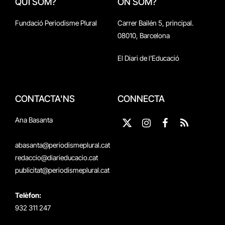
QUI SOM?
ON SOM?
Fundació Periodisme Plural
Carrer Bailén 5, principal.
08010, Barcelona
El Diari de l'Educació
CONTACTA'NS
CONNECTA
Ana Basanta
X
Instagram
Facebook
RSS
(Twitter)
abasanta@periodismeplural.cat
redaccio@diarieducacio.cat
publicitat@periodismeplural.cat
Telèfon:
932 311 247