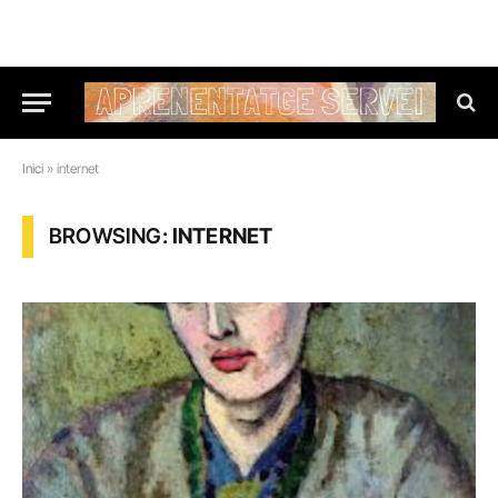
Inici
»
internet
BROWSING:
INTERNET