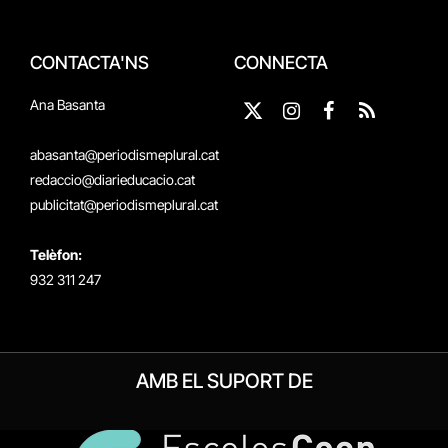
CONTACTA'NS
CONNECTA
Ana Basanta
X
Instagram
Facebook
RSS
(Twitter)
abasanta@periodismeplural.cat
redaccio@diarieducacio.cat
publicitat@periodismeplural.cat
Telèfon:
932 311 247
AMB EL SUPORT DE