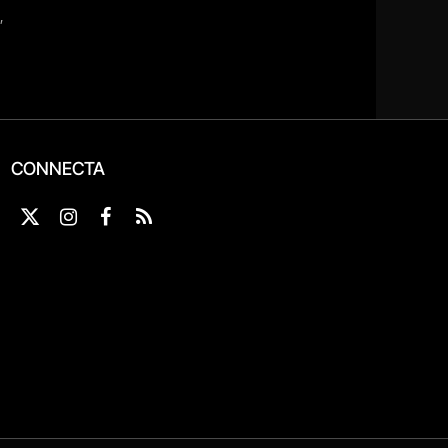
CONNECTA
X
Instagram
Facebook
RSS
(Twitter)