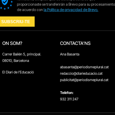
ON SOM?
CONTACTA'NS
Carrer Bailén 5, principal.
Ana Basanta
08010, Barcelona
abasanta@periodismeplural.cat
El Diari de l'Educació
redaccio@diarieducacio.cat
publicitat@periodismeplural.cat
Telèfon:
932 311 247