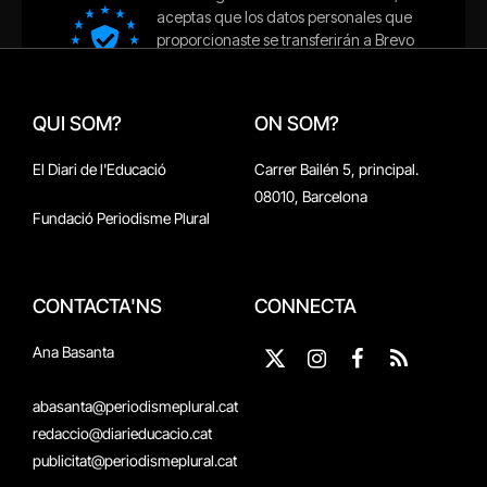
QUI SOM?
ON SOM?
El Diari de l'Educació
Carrer Bailén 5, principal.
08010, Barcelona
Fundació Periodisme Plural
CONTACTA'NS
CONNECTA
Ana Basanta
X
Instagram
Facebook
RSS
(Twitter)
abasanta@periodismeplural.cat
redaccio@diarieducacio.cat
publicitat@periodismeplural.cat