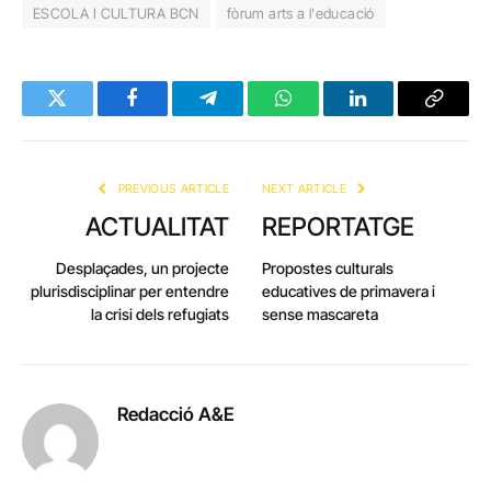
ESCOLA I CULTURA BCN
fòrum arts a l'educació
Twitter
Facebook
Telegram
WhatsApp
LinkedIn
Copy
Link
PREVIOUS ARTICLE
NEXT ARTICLE
ACTUALITAT
REPORTATGE
Desplaçades, un projecte
Propostes culturals
plurisdisciplinar per entendre
educatives de primavera i
la crisi dels refugiats
sense mascareta
Redacció A&E