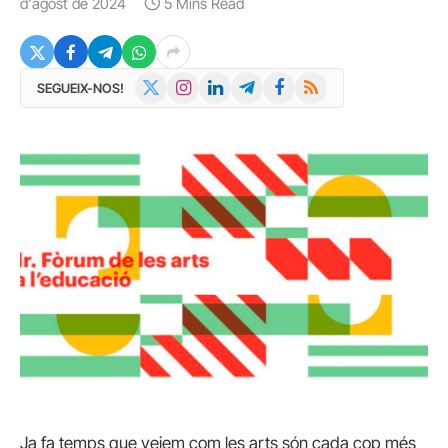
d'agost de 2024
5 Mins Read
X
Instagram
LinkedIn
Telegram
Facebook
RSS
SEGUEIX-NOS!
(Twitter)
Ja fa temps que veiem com les arts són cada cop més