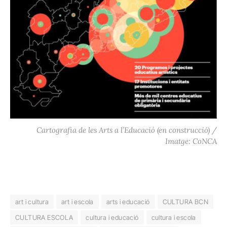
Cartografia de les Arts a l’Educació (en construcció) /
Imatge: CoNCA
art i cultura
art i escola
arts i educació
CULTURA BCN
CULTURA ESCOLA
cultura i educació
cultura i escola