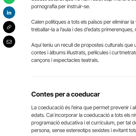
pornografia per instruir-se.
Calen polítiques a tots els països per eliminar 
treballar-la a l’aula i des d’edats primerenques
Aquí teniu un recull de propostes culturals que
contes i àlbums il·lustrats, pel·lícules i curtmetr
cançons i espectacles teatrals.
Contes per a coeducar
La coeducació és l’eina que permet prevenir i a
edats. Cal incorporar la coeducació a tots els niv
programació educativa i el currículum, per tal de
persona, sense estereotips sexistes i evitant to