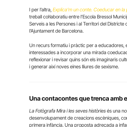
I per l’altra,
Explica’m un conte. Coeducar en la p
treball col·laboratiu entre l’Escola Bressol Muni
Serveis a les Persones i al Territori del District
l’Ajuntament de Barcelona.
Un recurs formatiu i pràctic per a educadores, 
interessades a incorporar una mirada coeducado
reflexionar i revisar quins són els imaginaris cul
i generar així noves eines lliures de sexisme.
Una contacontes que trenca amb el
La Fotògrafa Mira i les seves històries
és una no
desenvolupament de creacions escèniques, contem
primera infància. Una proposta adreçada a infa