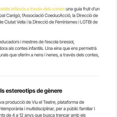
etita infància a través dels contes
una guia fruit d’un
cipal Canigó, l’Associació CoeducAcció, la Direcció de
e de Ciutat Vella i la Direcció de Feminismes i LGTBI de
educadors i mestres de l’escola bressol,
ra als contes infantils. Una eina que ens permetrà
turals que oferim a nens i nenes, a través dels contes,
s estereotips de gènere
va producció de Viu el Teatre, plataforma de
porània i multidisciplinar, per a públic familiar i
nts de 4 a 12 anys que busca trencar amb els