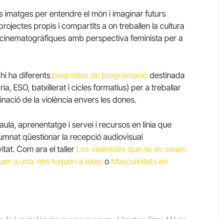
 imatges per entendre el món i imaginar futurs
projectes propis i compartits a on treballen la cultura
s cinematogràfiques amb perspectiva feminista per a
s
hi ha diferents
propostes de programació
destinada
ia, ESO, batxillerat i cicles formatius) per a treballar
inació de la violència envers les dones.
’aula, aprenentatge i servei i recursos en línia que
umnat qüestionar la recepció audiovisual
itat. Com ara el taller
Les violències que no es veuen
uen a una, ens toquen a totes
o
Masculinitats en