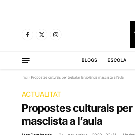
Facebook
X
Instagram
(Twitter)
BLOGS
ESCOLA
Inici
»
Propostes culturals per treballar la violència masclista a l’aula
ACTUALITAT
Propostes culturals per t
masclista a l’aula