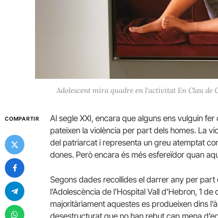
Adolescent mira quadre en l'activitat En Clau de 
Al segle XXI, encara que alguns ens vulguin fer 
COMPARTIR
pateixen la violència per part dels homes. La vi
del patriarcat i representa un greu atemptat contr
dones. Però encara és més esfereïdor quan aq
Segons dades recollides el darrer any per part de
l’Adolescència de l’Hospital Vall d’Hebron, 1 de
majoritàriament aquestes es produeixen dins l’à
desestructurat que no han rebut cap mena d’edu