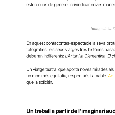
estereotips de gènere i reivindicar noves maner
Imatge de la F
En aquest contacontes-espectacle la seva protag
fotografies i els seus viatges tres històries ba
deixaran indiferents:
L’Artur i la Clementina
,
El c
Un viatge teatral que aporta noves mirades als
un món més equitatiu, respectuós i amable.
Aqu
que la solicitin.
Un treball a partir de l’imaginari au