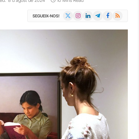
ed:
8 d'agost de 2024
10 Mins Read
X
Instagram
LinkedIn
Telegram
Facebook
RSS
SEGUEIX-NOS!
(Twitter)