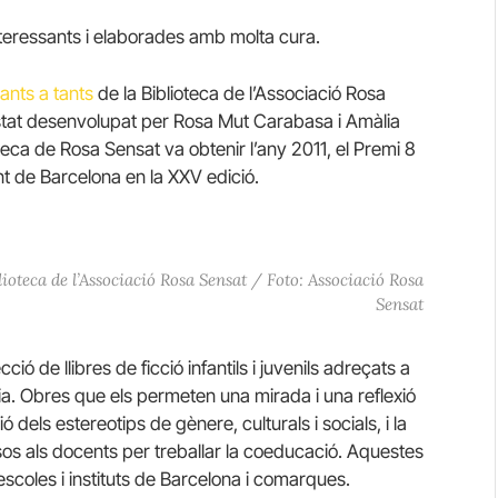
teressants i elaborades amb molta cura.
tants a tants
de la Biblioteca de l’Associació Rosa
 estat desenvolupat per Rosa Mut Carabasa i Amàlia
eca de Rosa Sensat va obtenir l’any 2011, el Premi 8
 de Barcelona en la XXV edició.
blioteca de l’Associació Rosa Sensat / Foto: Associació Rosa
Sensat
ó de llibres de ficció infantils i juvenils adreçats a
ria. Obres que els permeten una mirada i una reflexió
ó dels estereotips de gènere, culturals i socials, i la
rsos als docents per treballar la coeducació. Aquestes
scoles i instituts de Barcelona i comarques.