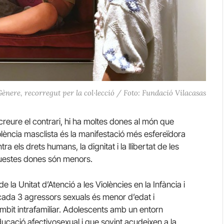
Gènere, recorregut per la col·lecció / Foto: Fundació Vilacasas
creure el contrari, hi ha moltes dones al món que
olència masclista és la manifestació més esfereïdora
a els drets humans, la dignitat i la llibertat de les
uestes dones són menors.
 la Unitat d’Atenció a les Violències en la Infància i
 cada 3 agressors sexuals és menor d’edat i
mbit intrafamiliar. Adolescents amb un entorn
cació afectivosexual i que sovint acudeixen a la