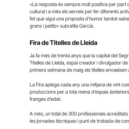
«La resposta és sempre molt positiva per part d
cultural i a més els serveix per fer diferents acti
fet que sigui una proposta d’humor també sabem
grans i petits» subratlla García.
Fira de Titelles de Lleida
Ja fa més de trenta anys que la capital del Segri
Titelles de Lleida, espai creador i divulgador de l
primera setmana de maig els titelles envaeixen al
La Fira aplega cada any una mitjana de vint co
produccions per a tota mena d’espais (exteriors i i
franges d’edat.
A més, un total de 300 professionals acreditats
les jornades tècniques i punt de trobada de c