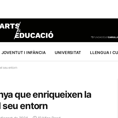
JOVENTUT I INFÀNCIA
UNIVERSITAT
LLENGUA I C
el seu entorn
unya que enriqueixen la
l seu entorn