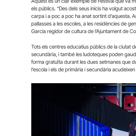
Aquest és un clar exemple de Festival que va mol
els públics. “Des dels seus inicis ha volgut aco
carpa i a poc a poc ha anat sortint d’aquesta. Ar
pallasses a les escoles, a les residències de gent
García regidor de cultura de l’Ajuntament de Cor
Tots els centres educatius públics de la ciutat d
secundària, i també les ludoteques poden gaud
forma gratuïta durant les dues setmanes que dur
l’escola i els de primària i secundària acudeix