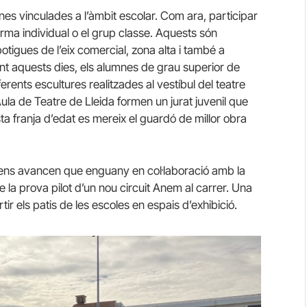
gunes vinculades a l’àmbit escolar. Com ara, participar
forma individual o el grup classe. Aquests són
otigues de l’eix comercial, zona alta i també a
nt aquests dies, els alumnes de grau superior de
ferents escultures realitzades al vestíbul del teatre
ula de Teatre de Lleida formen un jurat juvenil que
ta franja d’edat es mereix el guardó de millor obra
ra, ens avancen que enguany en col·laboració amb la
 la prova pilot d’un nou circuit Anem al carrer. Una
r els patis de les escoles en espais d’exhibició.