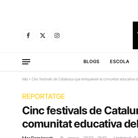
Facebook
X
Instagram
(Twitter)
BLOGS
ESCOLA
Inici
»
Cinc festivals de Catalunya que enriqueixen la comunitat educativa d
REPORTATGE
Cinc festivals de Catal
comunitat educativa de