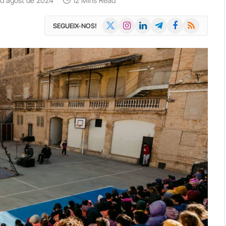
 d'agost de 2024
12 Mins Read
X
Instagram
LinkedIn
Telegram
Facebook
RSS
SEGUEIX-NOS!
(Twitter)