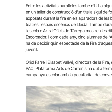
Entre les activitats paral·leles també n’hi ha al
en un taller de construcció d’un titella sigui de 
exposats durant la fira en els aparadors de les b
teatres i espais escènics de Lleida. També dura
l’escola d’Arts i Oficis de Tàrrega mostren les di
Escorxador. I com cada any, cinc alumnes de l’A
ha de decidir quin espectacle de la Fira d’aques
juvenil.
Oriol Farre i Elisabet Vallvé, directors de la Fi
PAC, Plataforma Arts de Carrer, s’ha dut a terme
campanya escolar amb la peculiaritat de converti