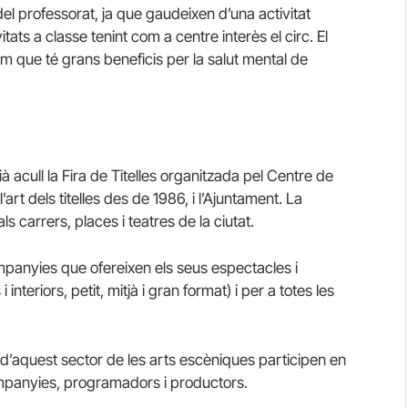
el professorat, ja que gaudeixen d’una activitat
vitats a classe tenint com a centre interès el circ. El
 que té grans beneficis per la salut mental de
à acull la Fira de Titelles organitzada pel Centre de
’art dels titelles des de 1986, i l’Ajuntament. La
s carrers, places i teatres de la ciutat.
mpanyies que ofereixen els seus espectacles i
nteriors, petit, mitjà i gran format) i per a totes les
 d’aquest sector de les arts escèniques participen en
ompanyies, programadors i productors.