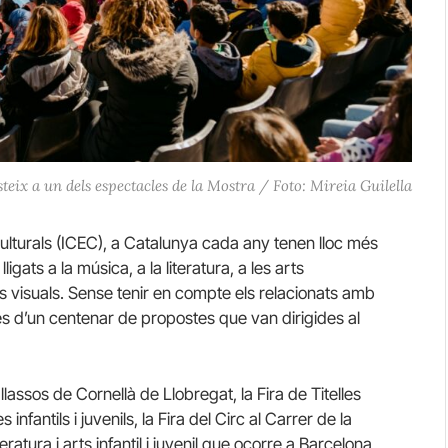
teix a un dels espectacles de la Mostra / Foto: Mireia Guilella
ulturals (ICEC), a Catalunya cada any tenen lloc més
lligats a la música, a la literatura, a les arts
arts visuals. Sense tenir en compte els relacionats amb
és d’un centenar de propostes que van dirigides al
llassos de Cornellà de Llobregat, la Fira de Titelles
infantils i juvenils, la Fira del Circ al Carrer de la
eratura i arts infantil i juvenil que ocorre a Barcelona,