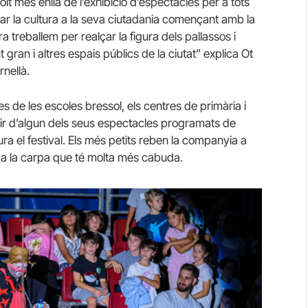
t més enllà de l’exhibició d’espectacles per a tots
star la cultura a la seva ciutadania començant amb la
a treballem per realçar la figura dels pallassos i
 gran i altres espais públics de la ciutat” explica Ot
nellà.
es de les escoles bressol, els centres de primària i
ir d’algun dels seus espectacles programats de
a el festival. Els més petits reben la companyia a
en a la carpa que té molta més cabuda.