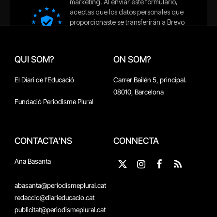
QUI SOM?
ON SOM?
El Diari de l'Educació
Carrer Bailén 5, principal.
08010, Barcelona
Fundació Periodisme Plural
CONTACTA'NS
CONNECTA
Ana Basanta
X
Instagram
Facebook
RSS
(Twitter)
abasanta@periodismeplural.cat
redaccio@diarieducacio.cat
publicitat@periodismeplural.cat