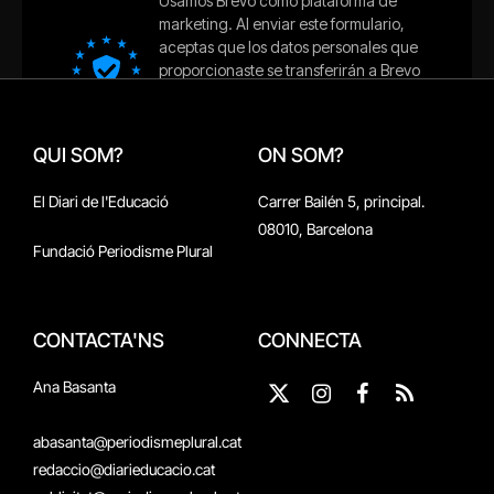
QUI SOM?
ON SOM?
El Diari de l'Educació
Carrer Bailén 5, principal.
08010, Barcelona
Fundació Periodisme Plural
CONTACTA'NS
CONNECTA
Ana Basanta
X
Instagram
Facebook
RSS
(Twitter)
abasanta@periodismeplural.cat
redaccio@diarieducacio.cat