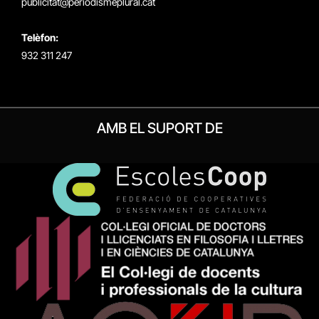
publicitat@periodismeplural.cat
Telèfon:
932 311 247
AMB EL SUPORT DE