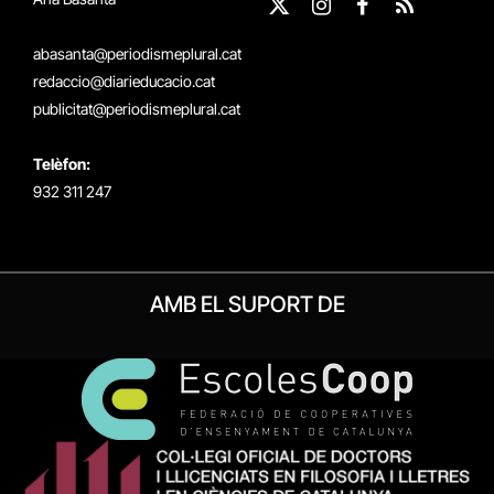
X
Instagram
Facebook
RSS
(Twitter)
abasanta@periodismeplural.cat
redaccio@diarieducacio.cat
publicitat@periodismeplural.cat
Telèfon:
932 311 247
AMB EL SUPORT DE