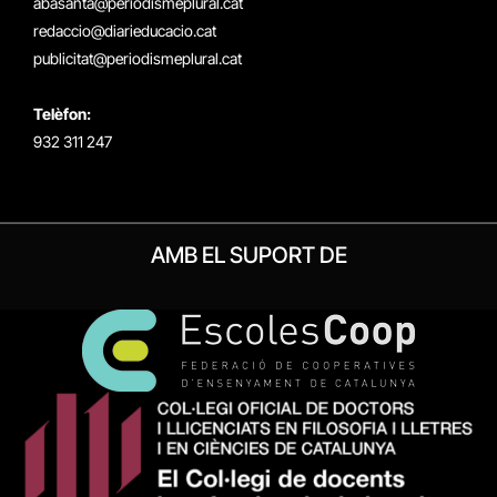
abasanta@periodismeplural.cat
redaccio@diarieducacio.cat
publicitat@periodismeplural.cat
Telèfon:
932 311 247
AMB EL SUPORT DE