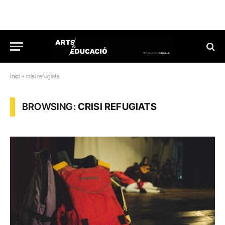
Inici
»
crisi refugiats
BROWSING:
CRISI REFUGIATS