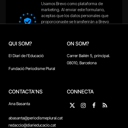
QUI SOM?
ON SOM?
El Diari de l'Educació
Carrer Bailén 5, principal.
08010, Barcelona
Fundació Periodisme Plural
CONTACTA'NS
CONNECTA
Ana Basanta
X
Instagram
Facebook
RSS
(Twitter)
abasanta@periodismeplural.cat
redaccio@diarieducacio.cat