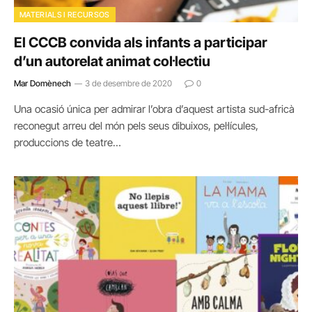
MATERIALS I RECURSOS
El CCCB convida als infants a participar
d’un autorelat animat col·lectiu
Mar Domènech
3 de desembre de 2020
0
Una ocasió única per admirar l’obra d’aquest artista sud-africà
reconegut arreu del món pels seus dibuixos, pel·lícules,
produccions de teatre…