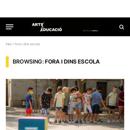
Inici
»
fora i dins escola
BROWSING:
FORA I DINS ESCOLA