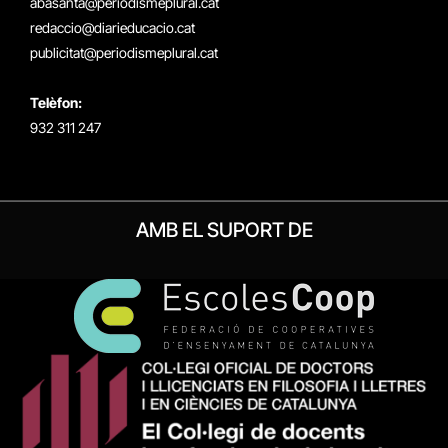
abasanta@periodismeplural.cat
redaccio@diarieducacio.cat
publicitat@periodismeplural.cat
Telèfon:
932 311 247
AMB EL SUPORT DE