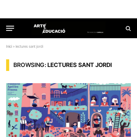
Inici
»
lectures sant jordi
BROWSING:
LECTURES SANT JORDI