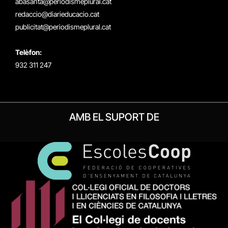
abasanta@periodismeplural.cat
redaccio@diarieducacio.cat
publicitat@periodismeplural.cat
Telèfon:
932 311 247
AMB EL SUPORT DE