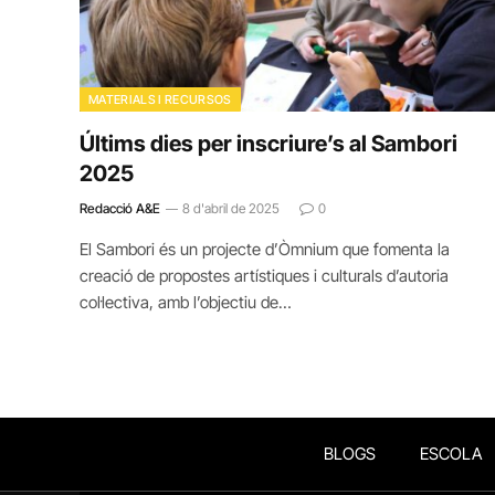
MATERIALS I RECURSOS
Últims dies per inscriure’s al Sambori
2025
Redacció A&E
8 d'abril de 2025
0
El Sambori és un projecte d’Òmnium que fomenta la
creació de propostes artístiques i culturals d’autoria
col·lectiva, amb l’objectiu de…
BLOGS
ESCOLA