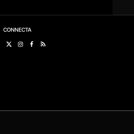
CONNECTA
X
Instagram
Facebook
RSS
(Twitter)