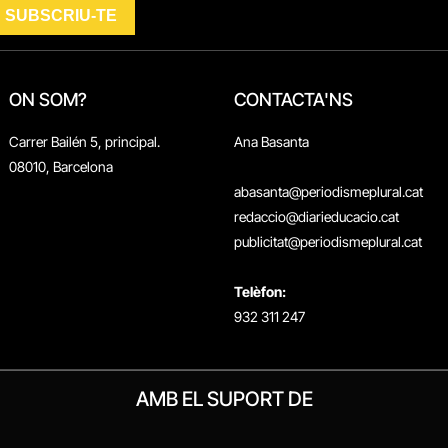
ON SOM?
CONTACTA'NS
Carrer Bailén 5, principal.
Ana Basanta
08010, Barcelona
abasanta@periodismeplural.cat
redaccio@diarieducacio.cat
publicitat@periodismeplural.cat
Telèfon:
932 311 247
AMB EL SUPORT DE