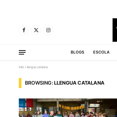
Facebook
X
Instagram
(Twitter)
BLOGS
ESCOLA
Inici
»
llengua catalana
BROWSING:
LLENGUA CATALANA