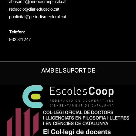
abasanta@periodismeplural.cat
redaccio@diarieducacio.cat
publicitat@periodismeplural.cat
Telèfon:
932 311 247
AMB EL SUPORT DE