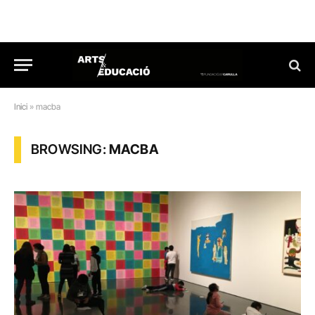
Inici
»
macba
BROWSING:
MACBA