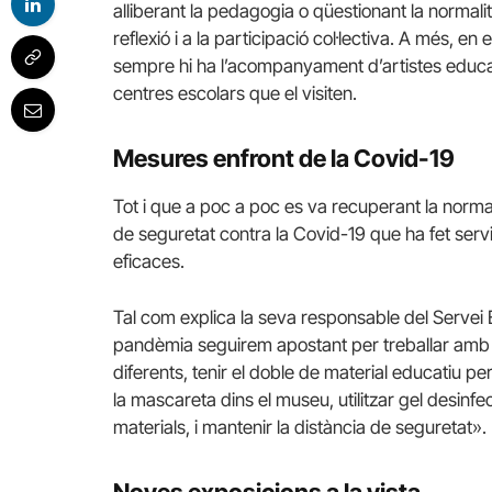
alliberant la pedagogia o qüestionant la normal
reflexió i a la participació col·lectiva. A més, en 
sempre hi ha l’acompanyament d’artistes educad
centres escolars que el visiten.
Mesures enfront de la Covid-19
Tot i que a poc a poc es va recuperant la norma
de seguretat contra la Covid-19 que ha fet serv
eficaces.
Tal com explica la seva responsable del Servei
pandèmia seguirem apostant per treballar amb 
diferents, tenir el doble de material educatiu p
la mascareta dins el museu, utilitzar gel desin
materials, i mantenir la distància de seguretat».
Noves exposicions a la vista