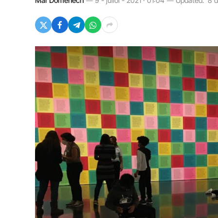
Mar Domènech
9 - juliol - 2021 · 01:04
Updated:
8 d