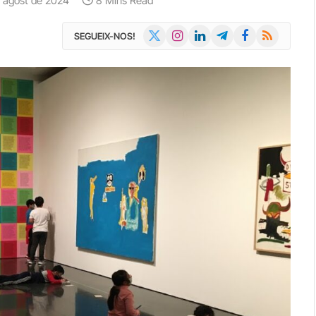
'agost de 2024
8 Mins Read
X
Instagram
LinkedIn
Telegram
Facebook
RSS
SEGUEIX-NOS!
(Twitter)