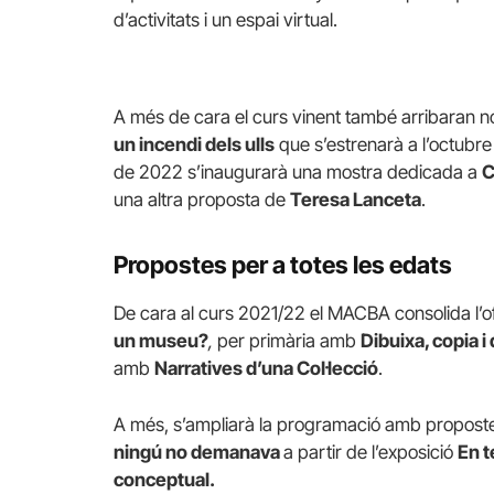
d’activitats i un espai virtual.
A més de cara el curs vinent també arribaran 
un incendi dels ulls
que s’estrenarà a l’octubre 2
de 2022 s’inaugurarà una mostra dedicada a
C
una altra proposta de
Teresa
Lanceta
.
Propostes per a totes les edats
De cara al curs 2021/22 el MACBA consolida l’o
un museu?
,
per primària amb
Dibuixa, copia i
amb
Narratives d’una Col·lecció
.
A més, s’ampliarà la programació amb propostes 
ningú no demanava
a partir de l’exposició
En t
conceptual.