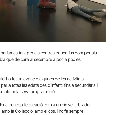
abarismes tant per als centres educatius com per als
mbla que de cara al setembre a poc a poc es
iol ha fet un avanç d’algunes de les activitats
per a totes les edats des d’infantil fins a secundària i
ompletar la seva programació.
celona concep l’educació com a un eix vertebrador
a amb la Col·lecció, amb el cos, i ho fa sempre