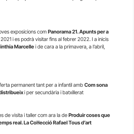
noves exposicions com
Panorama 21. Apunts per a
021 i es podrà visitar fins al febrer 2022. I a inicis
inthia
Marcelle
i de cara a la primavera, a l’abril,
ferta permanent tant per a infantil amb
Com sona
 distribueix
i per secundària i batxillerat
de visita i taller com ara la de
Produir coses que
emps real. La Col·lecció Rafael Tous d’art