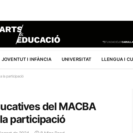
JOVENTUT I INFÀNCIA
UNIVERSITAT
LLENGUA I C
 la participació
ducatives del MACBA
 la participació