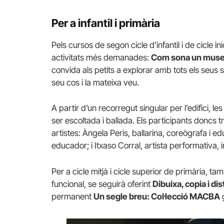
Per a infantil i primària
Pels cursos de segon cicle d’infantil i de cicle i
activitats més demanades:
Com sona un muse
convida als petits a explorar amb tots els seus 
seu cos i la mateixa veu.
A partir d’un recorregut singular per l’edifici, 
ser escoltada i ballada. Els participants doncs t
artistes: Àngela Peris, ballarina, coreògrafa i 
educador; i
Itxaso
Corral, artista performativa,
Per a cicle mitjà i cicle superior de primària, t
funcional, se seguirà oferint
Dibuixa, copia i dis
permanent
Un segle breu: Col·lecció MACBA
g