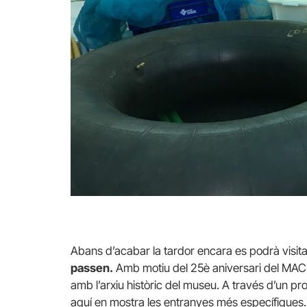
Abans d’acabar la tardor encara es podrà visit
passen.
Amb motiu del 25è aniversari del MACB
amb l’arxiu històric del museu. A través d’un procé
aquí en mostra les entranyes més específiques