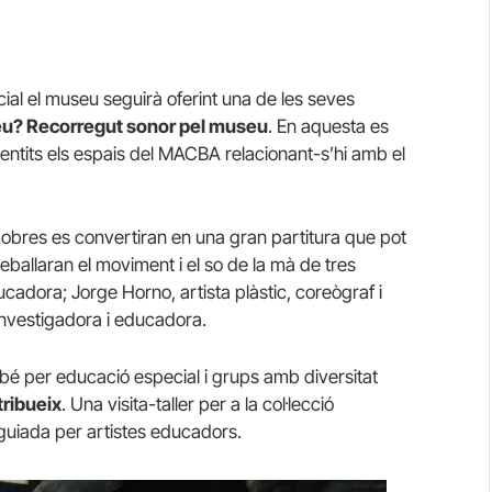
nicial el museu seguirà oferint una de les seves
u? Recorregut sonor pel museu
. En aquesta es
sentits els espais del MACBA relacionant-s’hi amb el
les obres es convertiran en una gran partitura que pot
reballaran el moviment i el so de la mà de tres
educadora; Jorge
Horno
, artista plàstic, coreògraf i
 investigadora i educadora.
ambé per educació especial i grups amb diversitat
tribueix
. Una visita-taller per a la col·lecció
uiada per artistes educadors.