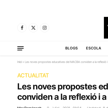
Facebook
X
Instagram
(Twitter)
BLOGS
ESCOLA
Inici
»
Les noves propostes educatives del MACBA conviden a la reflexió i a
ACTUALITAT
Les noves propostes e
conviden a la reflexió i a