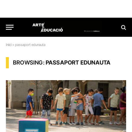
Inici
»
passaport edunauta
BROWSING:
PASSAPORT EDUNAUTA