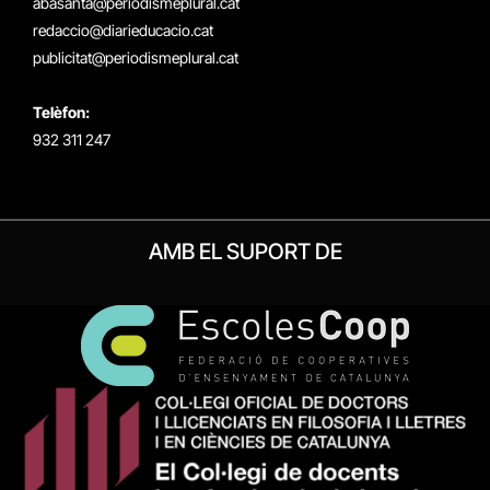
abasanta@periodismeplural.cat
redaccio@diarieducacio.cat
publicitat@periodismeplural.cat
Telèfon:
932 311 247
AMB EL SUPORT DE