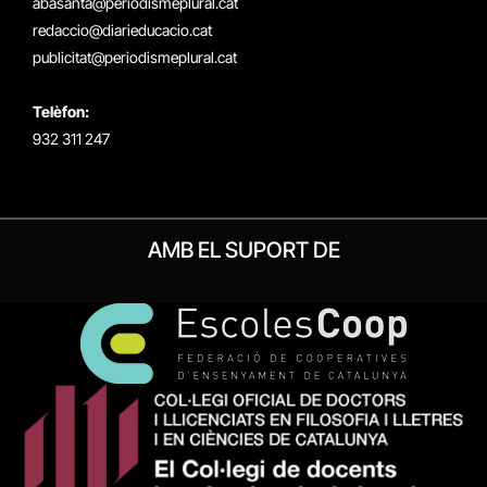
abasanta@periodismeplural.cat
redaccio@diarieducacio.cat
publicitat@periodismeplural.cat
Telèfon:
932 311 247
AMB EL SUPORT DE