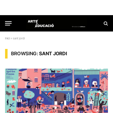
Inici
»
sant jordi
BROWSING:
SANT JORDI