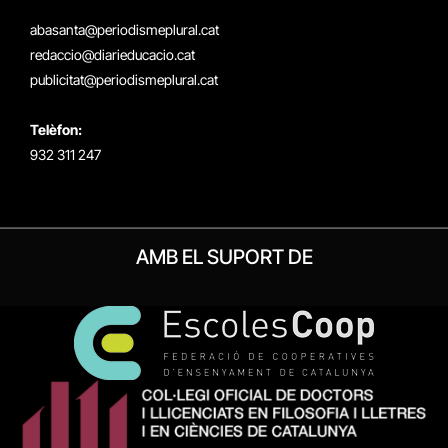
(Twitter)
abasanta@periodismeplural.cat
redaccio@diarieducacio.cat
publicitat@periodismeplural.cat
Telèfon:
932 311 247
AMB EL SUPORT DE