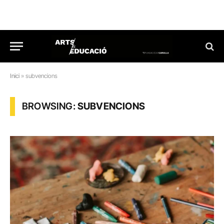
Inici
»
subvencions
BROWSING:
SUBVENCIONS