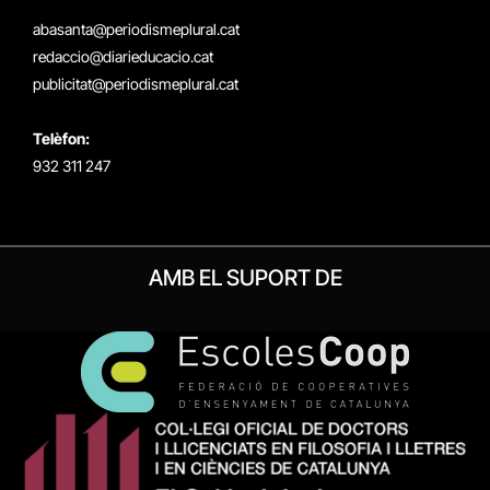
(Twitter)
abasanta@periodismeplural.cat
redaccio@diarieducacio.cat
publicitat@periodismeplural.cat
Telèfon:
932 311 247
AMB EL SUPORT DE