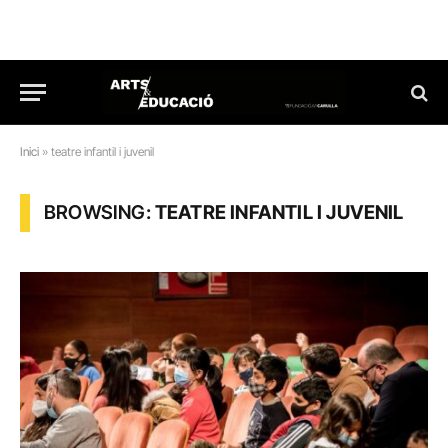
Inici
»
teatre infantil i juvenil
BROWSING:
TEATRE INFANTIL I JUVENIL