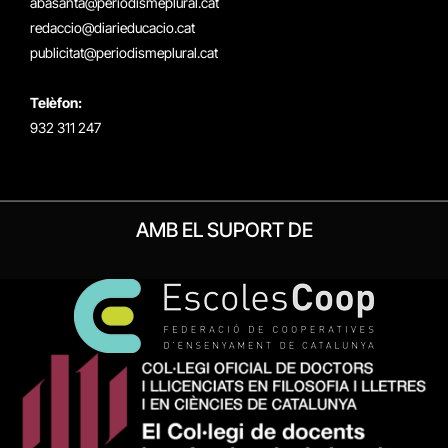
abasanta@periodismeplural.cat
redaccio@diarieducacio.cat
publicitat@periodismeplural.cat
Telèfon:
932 311 247
AMB EL SUPORT DE