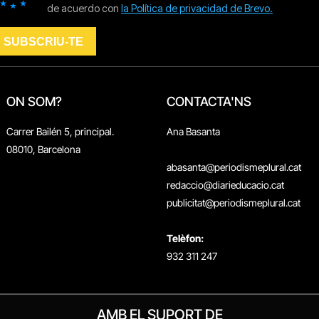
ON SOM?
CONTACTA'NS
Carrer Bailén 5, principal.
Ana Basanta
08010, Barcelona
abasanta@periodismeplural.cat
redaccio@diarieducacio.cat
publicitat@periodismeplural.cat
Telèfon:
932 311 247
AMB EL SUPORT DE