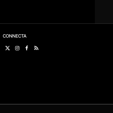
CONNECTA
X
Instagram
Facebook
RSS
(Twitter)