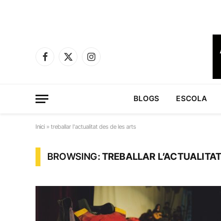
Facebook
X
Instagram
(Twitter)
BLOGS
ESCOLA
Inici
»
treballar l'actualitat des de les arts
BROWSING:
TREBALLAR L’ACTUALITAT