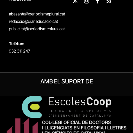
X
Instagram
Facebook
RSS
(Twitter)
abasanta@periodismeplural.cat
redaccio@diarieducacio.cat
publicitat@periodismeplural.cat
Telèfon:
932 311 247
AMB EL SUPORT DE